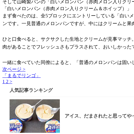
そして山崎製パンの「白いメロンパン（赤肉メロン入りクリー
「白いメロンパン（赤肉メロン入りクリーム＆ホイップ）」
まず食べたのは、全5ブロックにエントリーしている「白い
ンです。一見普通のメロンパンですが、中にはクリームと果
ひと口食べると、サクサクした生地とクリームが見事マッチ
肉があることでフレッシュさもプラスされて、おいしかった
一緒に食べていた同僚によると、「普通のメロンパンは固い
次ページ >
「まるでリンゴ」
1
2
>
人気記事ランキング
アイス、だまされたと思ってやっ