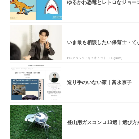
ゆるかわ恐竜とレトロなジョーズが
いま最も相談したい保育士・てぃ
PR(アタック・キュキュット｜Hugkum)
造り手のいない家｜富永京子
登山用ガスコンロ13選｜選び