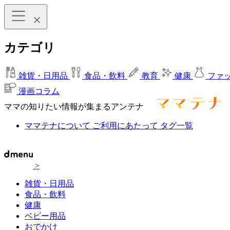
カテゴリ
雑貨・日用品
食品・飲料
教育
健康
ファ
漫画コラム
ママの知りたい情報が集まるアンテナ
ママテナについて
ご利用にあたって
タグ一覧
>
雑貨・日用品
食品・飲料
健康
ベビー用品
おでかけ