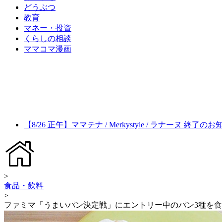
どうぶつ
教育
マネー・投資
くらしの相談
ママコマ漫画
【8/26 正午】ママテナ / Merkystyle / ラナーヌ 終了の
>
食品・飲料
>
ファミマ「うまいパン決定戦」にエントリー中のパン3種を