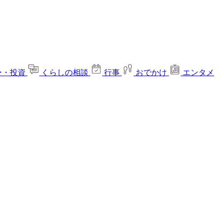
ー・投資
くらしの相談
行事
おでかけ
エンタメ