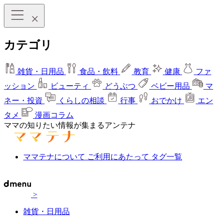
カテゴリ
雑貨・日用品
食品・飲料
教育
健康
ファ
ッション
ビューティ
どうぶつ
ベビー用品
マ
ネー・投資
くらしの相談
行事
おでかけ
エン
タメ
漫画コラム
ママの知りたい情報が集まるアンテナ
ママテナについて
ご利用にあたって
タグ一覧
>
雑貨・日用品