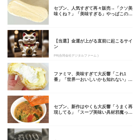
セブン、人気すぎて再々販売→「クソ美
味くね？」「美味すぎる」やっぱこのク
オリティ...
【当選】金運が上がる直前に起こるサイ
ン
PR(合同会社デジタルファーム )
ファミマ、美味すぎて大反響「これ1
番」「世界一おいしいかも知れない」
「飲めそう」
セブン、新作はやくも大反響「うまく再
現してる」「スープ美味い具材邪魔って
くらい美...