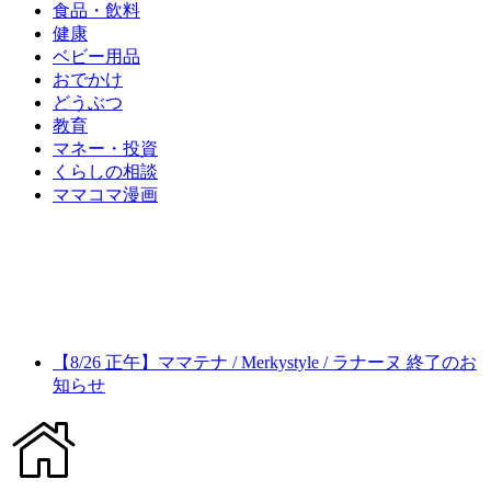
食品・飲料
健康
ベビー用品
おでかけ
どうぶつ
教育
マネー・投資
くらしの相談
ママコマ漫画
【8/26 正午】ママテナ / Merkystyle / ラナーヌ 終了のお
知らせ