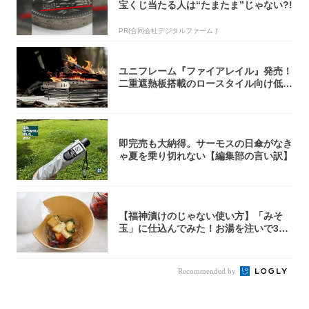
宝くじ当たる人は“たまたま”じゃない?!
PR(合同会社デジタルファーム )
ユニフレーム『ファイアレイル』発売！
二重遮熱板搭載のロースタイル向け低型
焚き火台
即完売も大納得。サーモスの日傘がなき
ゃ夏を乗り切れない【編集部の言い訳】
【福神漬けのじゃない使い方】「みそ
玉」に仕込んでみた！お湯を注いで30
秒で…朝の...
Recommended by