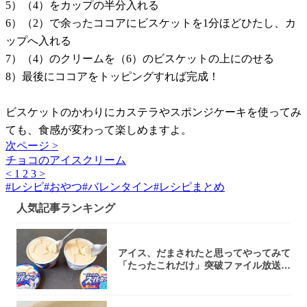
5）（4）をカップの半分入れる
6）（2）で余ったココアにビスケットを1分ほどひたし、カ
ップへ入れる
7）（4）のクリームを（6）のビスケットの上にのせる
8）最後にココアをトッピングすれば完成！
ビスケットのかわりにカステラやスポンジケーキを使ってみ
ても、食感が変わって楽しめますよ。
次ページ >
チョコのアイスクリーム
<
1
2
3
>
#
レシピ
#
おやつ
#
バレンタイン
#
レシピまとめ
人気記事ランキング
アイス、だまされたと思ってやってみて
「たったこれだけ」突破ファイル放送で
大注目！...