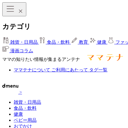
カテゴリ
雑貨・日用品
食品・飲料
教育
健康
ファ
漫画コラム
ママの知りたい情報が集まるアンテナ
ママテナについて
ご利用にあたって
タグ一覧
>
雑貨・日用品
食品・飲料
健康
ベビー用品
おでかけ