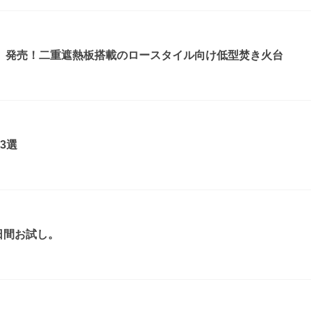
』発売！二重遮熱板搭載のロースタイル向け低型焚き火台
3選
日間お試し。