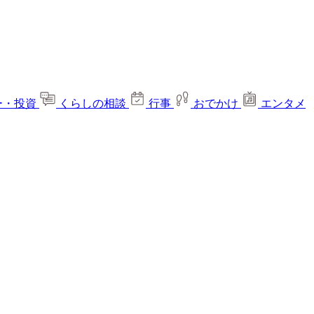
ー・投資
くらしの相談
行事
おでかけ
エンタメ