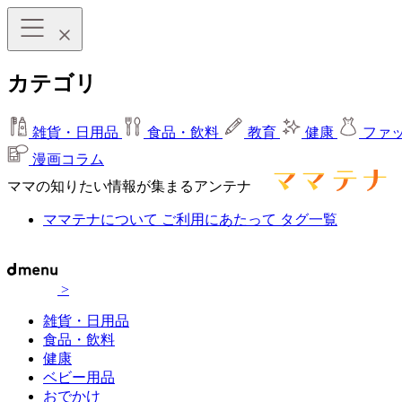
カテゴリ
雑貨・日用品
食品・飲料
教育
健康
ファ
漫画コラム
ママの知りたい情報が集まるアンテナ
ママテナについて
ご利用にあたって
タグ一覧
>
雑貨・日用品
食品・飲料
健康
ベビー用品
おでかけ