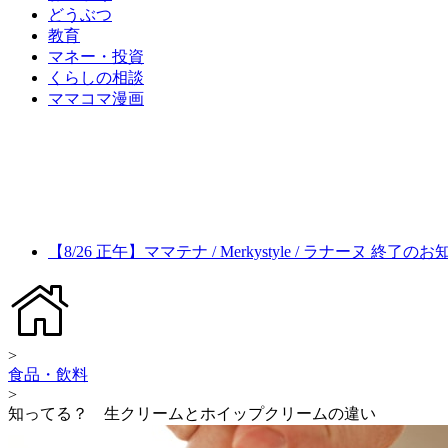
どうぶつ
教育
マネー・投資
くらしの相談
ママコマ漫画
【8/26 正午】ママテナ / Merkystyle / ラナーヌ 終了の
>
食品・飲料
>
知ってる？ 生クリームとホイップクリームの違い