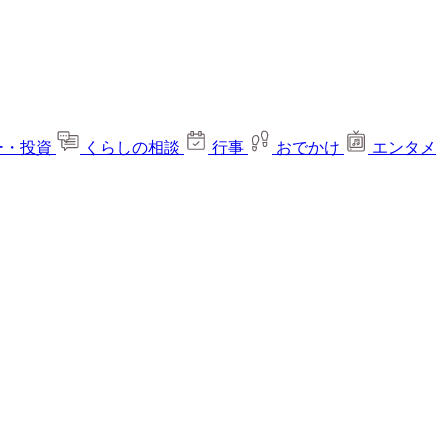
ー・投資
くらしの相談
行事
おでかけ
エンタメ