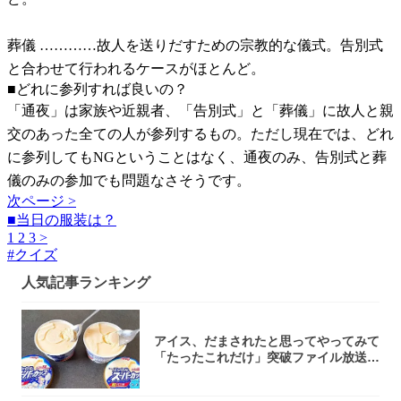
葬儀 …………故人を送りだすための宗教的な儀式。告別式
と合わせて行われるケースがほとんど。
■どれに参列すれば良いの？
「通夜」は家族や近親者、「告別式」と「葬儀」に故人と親
交のあった全ての人が参列するもの。ただし現在では、どれ
に参列してもNGということはなく、通夜のみ、告別式と葬
儀のみの参加でも問題なさそうです。
次ページ >
■当日の服装は？
1
2
3
>
#
クイズ
人気記事ランキング
アイス、だまされたと思ってやってみて
「たったこれだけ」突破ファイル放送で
大注目！...