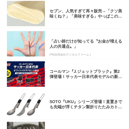
セブン、人気すぎて再々販売→「クソ美
味くね？」「美味すぎる」やっぱこのク
オリティ...
「占い師だけが知ってる〝お金が増える
人の共通点〟」
PR(合同会社デジタルファーム )
コールマン『J.ジェットブラック』第2
弾登場！サッカー日本代表モデルの新作
5アイ...
SOTO『UKU』シリーズ登場！直置きで
も先端が浮くチタン製折りたたみカトラ
リー