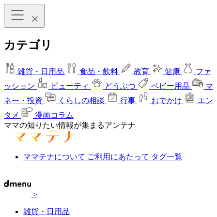
カテゴリ
雑貨・日用品
食品・飲料
教育
健康
ファ
ッション
ビューティ
どうぶつ
ベビー用品
マ
ネー・投資
くらしの相談
行事
おでかけ
エン
タメ
漫画コラム
ママの知りたい情報が集まるアンテナ
ママテナについて
ご利用にあたって
タグ一覧
>
雑貨・日用品