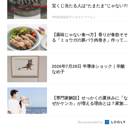
宝くじ当たる人は“たまたま”じゃない?!
PR(合同会社デジタルファーム )
【薬味じゃない食べ方】香りが食欲そそ
る「ミョウガの豚バラ肉巻き」作ってみ
た！辛み...
2026年7月28日 半導体ショック｜辛酸
なめ子
【専門家解説】せっかくの夏休みに「な
ぜかケンカ」が増える理由とは？家族・
パートナ...
Recommended by