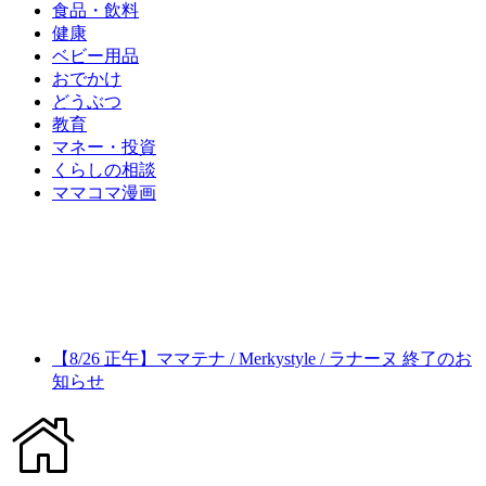
食品・飲料
健康
ベビー用品
おでかけ
どうぶつ
教育
マネー・投資
くらしの相談
ママコマ漫画
【8/26 正午】ママテナ / Merkystyle / ラナーヌ 終了のお
知らせ