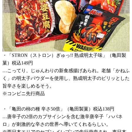
・「STRON（ストロン）ぎゅっ!! 熟成明太子味」（亀田製
菓）税込149円
…こってり、じゅんわりの新食感揚げあられ。老舗「かねふ
く」の明太子パウダーを使用し、熟成明太子のピリッとした
旨辛さを楽しめるそう。
※コンビニ先行商品
・「亀田の柿の種 辛さ50倍」（亀田製菓）税込138円
…唐辛子の2倍のカプサイシンを含む激辛唐辛子「ハバネ
ロ」が刺激的な辛さの世界へ導いてくれるらしい。
※西日本エリアのセブン-イレブンで先行発売され、東日本