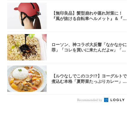
【無印良品】髪型崩れや蒸れ対策に！
『風が抜ける自転車ヘルメット』＆『2
0型自転車...
ローソン、神コラボ大反響「なかなかに
罪」「コレを買いに来たんだよw」「３
件まわっ...
【ルウなしでこのコク!?】ヨーグルトで
煮込む本格「夏野菜たっぷりカレー」作
ってみ...
Recommended by