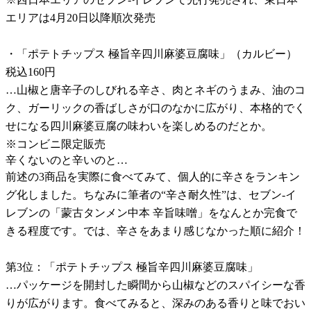
エリアは4月20日以降順次発売
・「ポテトチップス 極旨辛四川麻婆豆腐味」（カルビー）
税込160円
…山椒と唐辛子のしびれる辛さ、肉とネギのうまみ、油のコ
ク、ガーリックの香ばしさが口のなかに広がり、本格的でく
せになる四川麻婆豆腐の味わいを楽しめるのだとか。
※コンビニ限定販売
辛くないのと辛いのと…
前述の3商品を実際に食べてみて、個人的に辛さをランキン
グ化しました。ちなみに筆者の“辛さ耐久性”は、セブン-イ
レブンの「蒙古タンメン中本 辛旨味噌」をなんとか完食で
きる程度です。では、辛さをあまり感じなかった順に紹介！
第3位：「ポテトチップス 極旨辛四川麻婆豆腐味」
…パッケージを開封した瞬間から山椒などのスパイシーな香
りが広がります。食べてみると、深みのある香りと味でおい