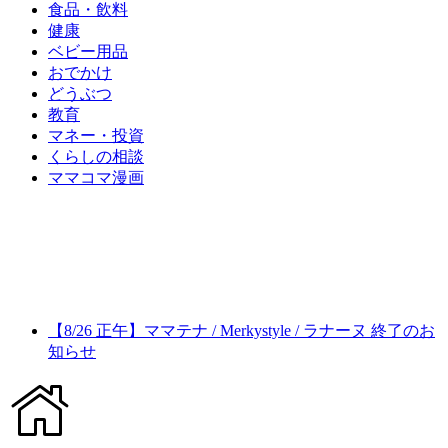
食品・飲料
健康
ベビー用品
おでかけ
どうぶつ
教育
マネー・投資
くらしの相談
ママコマ漫画
【8/26 正午】ママテナ / Merkystyle / ラナーヌ 終了のお
知らせ