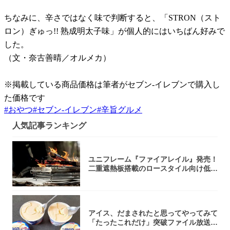
ちなみに、辛さではなく味で判断すると、「STRON（スト
ロン）ぎゅっ!! 熟成明太子味」が個人的にはいちばん好みで
した。
（文・奈古善晴／オルメカ）
※掲載している商品価格は筆者がセブン-イレブンで購入し
た価格です
#
おやつ
#
セブン-イレブン
#
辛旨グルメ
人気記事ランキング
ユニフレーム『ファイアレイル』発売！
二重遮熱板搭載のロースタイル向け低型
焚き火台
アイス、だまされたと思ってやってみて
「たったこれだけ」突破ファイル放送で