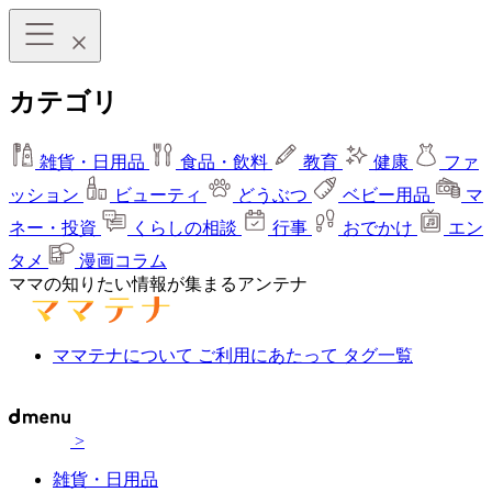
カテゴリ
雑貨・日用品
食品・飲料
教育
健康
ファ
ッション
ビューティ
どうぶつ
ベビー用品
マ
ネー・投資
くらしの相談
行事
おでかけ
エン
タメ
漫画コラム
ママの知りたい情報が集まるアンテナ
ママテナについて
ご利用にあたって
タグ一覧
>
雑貨・日用品