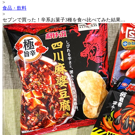
>
食品・飲料
>
セブンで買った！辛系お菓子3種を食べ比べてみた結果…