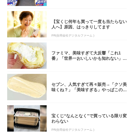
大注目！...
【宝くじ何年も買って一度も当たらない
人へ】原因、はっきりしてます
PR(合同会社デジタルファーム )
ファミマ、美味すぎて大反響「これ1
番」「世界一おいしいかも知れない」
「飲めそう」
セブン、人気すぎて再々販売→「クソ美
味くね？」「美味すぎる」やっぱこのク
オリティ...
宝くじ“なんとなく”で買っている限り変
わらない
PR(合同会社デジタルファーム )