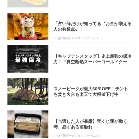
オリティ...
「占い師だけが知ってる〝お金が増える
人の共通点〟」
PR(合同会社デジタルファーム )
【キャプテンスタッグ】史上最強の保冷
力！『真空断熱スーパーコールドクーラ
ーボック...
スノーピークが最大60％OFF！テント
も焚き火台も楽天で大幅値下げ中
【当選した人が暴露】宝くじ運が動く
時、必ずある前触れ
PR(合同会社デジタルファーム )