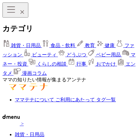
カテゴリ
雑貨・日用品
食品・飲料
教育
健康
ファ
ッション
ビューティ
どうぶつ
ベビー用品
マ
ネー・投資
くらしの相談
行事
おでかけ
エン
タメ
漫画コラム
ママの知りたい情報が集まるアンテナ
ママテナについて
ご利用にあたって
タグ一覧
>
雑貨・日用品