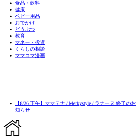
食品・飲料
健康
ベビー用品
おでかけ
どうぶつ
教育
マネー・投資
くらしの相談
ママコマ漫画
【8/26 正午】ママテナ / Merkystyle / ラナーヌ 終了のお
知らせ