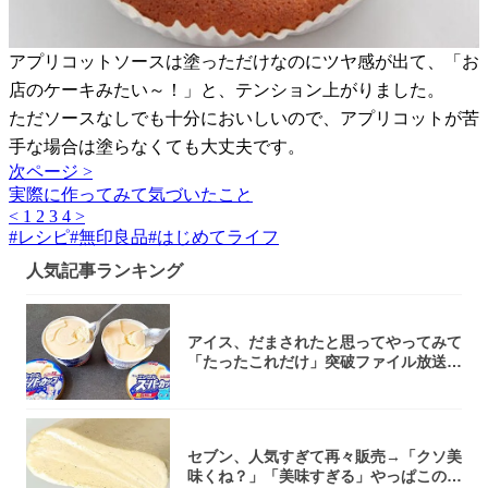
アプリコットソースは塗っただけなのにツヤ感が出て、「お
店のケーキみたい～！」と、テンション上がりました。
ただソースなしでも十分においしいので、アプリコットが苦
手な場合は塗らなくても大丈夫です。
次ページ >
実際に作ってみて気づいたこと
<
1
2
3
4
>
#
レシピ
#
無印良品
#
はじめてライフ
人気記事ランキング
アイス、だまされたと思ってやってみて
「たったこれだけ」突破ファイル放送で
大注目！...
セブン、人気すぎて再々販売→「クソ美
味くね？」「美味すぎる」やっぱこのク