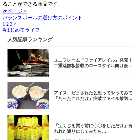
ることができる商品です。
次ページ >
バランスボールの選び方のポイント
1
2
3
>
#
はじめてライフ
人気記事ランキング
ユニフレーム『ファイアレイル』発売！
二重遮熱板搭載のロースタイル向け低型
焚き火台
アイス、だまされたと思ってやってみて
「たったこれだけ」突破ファイル放送で
大注目！...
「宝くじを買う前に〇〇をしただけ」言
われた通りにしてみたら…