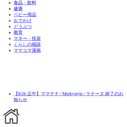
食品・飲料
健康
ベビー用品
おでかけ
どうぶつ
教育
マネー・投資
くらしの相談
ママコマ漫画
【8/26 正午】ママテナ / Merkystyle / ラナーヌ 終了のお
知らせ