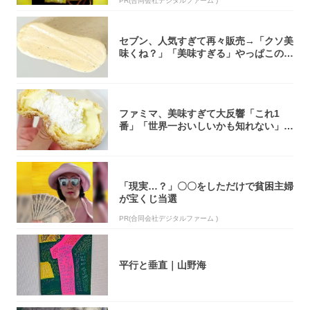
PR(合同会社デジタルファーム )
セブン、人気すぎて再々販売→「クソ美
味くね？」「美味すぎる」やっぱこのク
オリティ...
ファミマ、美味すぎて大反響「これ1
番」「世界一おいしいかも知れない」
「飲めそう」
「現実…？」〇〇をしただけで貧困主婦
が宝くじ当選
PR(合同会社デジタルファーム )
平行と垂直｜山野海