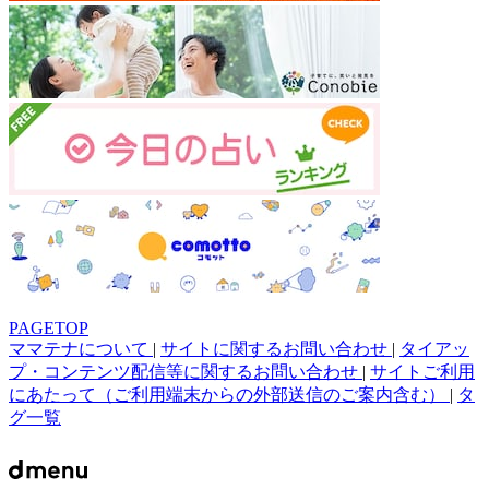
PAGETOP
ママテナについて
|
サイトに関するお問い合わせ
|
タイアッ
プ・コンテンツ配信等に関するお問い合わせ
|
サイトご利用
にあたって（ご利用端末からの外部送信のご案内含む）
|
タ
グ一覧