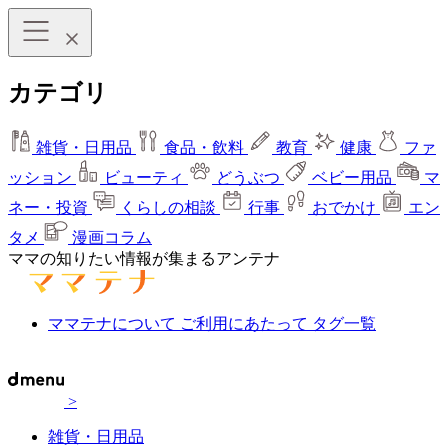
カテゴリ
雑貨・日用品
食品・飲料
教育
健康
ファ
ッション
ビューティ
どうぶつ
ベビー用品
マ
ネー・投資
くらしの相談
行事
おでかけ
エン
タメ
漫画コラム
ママの知りたい情報が集まるアンテナ
ママテナについて
ご利用にあたって
タグ一覧
>
雑貨・日用品