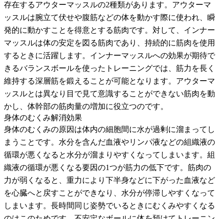
存在するアウターマッスルの2種類があります。アウターマ
ッスルは腕立て伏せや腹筋などの体を動かす際に使われ、瞬
発的に動かすことを得意とする筋肉です。対して、インナー
マッスルは体の安定を図る筋肉であり、持続的に筋肉を使用
するときに活躍します。インナーマッスルへの効果が期待で
きるバランスボールを使ったトレーニングでは、筋力を長く
維持する深層筋を鍛えることが可能となります。アウターマ
ッスルとは異なり目で見て意識することができない筋肉を動
かし、体幹部の筋肉量の増加に役立つのです。
身体のむくみ解消効果
身体のむくみの原因は体内の細胞間に水が過剰に溜まってし
まうことです。水分を含んだ血液やリンパ液などの組織液の
循環が悪くなると水分が溜まりやすくなってしまいます。組
織液の循環が悪くなる要因の1つが筋力の低下です。筋肉の
力が弱くなると、重力により下半身などに下がった血液など
を心臓へと戻すことができなり、水分が停滞しやすくなって
しまいます。長時間同じ姿勢でいるときにむくみやすくなる
のはこのためです。不安定なボールに体を預けてトレーニン