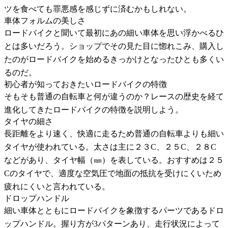
ツを食べても罪悪感を感じずに済むかもしれない。
車体フォルムの美しさ
ロードバイクと聞いて最初にあの細い車体を思い浮かべるひ
とは多いだろう。ショップでその見た目に惚れこみ、購入し
たのがロードバイクを始めるきっかけとなったひとも多くい
るのだ。
初心者が知っておきたいロードバイクの特徴
そもそも普通の自転車と何が違うのか？レースの歴史を経て
進化してきたロードバイクの特徴を説明しよう。
タイヤの細さ
長距離をより速く、快適に走るため普通の自転車よりも細い
タイヤが使われている。太さは主に２３C、２５C、２８C
などがあり、タイヤ幅（㎜）を表している。おすすめは２５
Cのタイヤで、適度な空気圧で地面の抵抗を受けにくいため
疲れにくいと言われている。
ドロップハンドル
細い車体とともにロードバイクを象徴するパーツであるドロ
ップハンドル。握り方が3パターンあり、走行状況によって