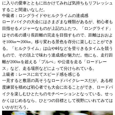
に入りの愛車とともに出かけてみれば気持ちもリフレッシュ
すること間違いなしだ。
中級者：ロングライドやヒルクライムの達成感
ロードバイクの大会にはさまざまな種類があるが、初心者も
目指せるメジャーなものが上記のふたつ。「ロングライド」
はその名の通り長距離の完走を目指すもので、距離はおおよ
そ100㎞〜200㎞。移り変わる景色を存分に楽しむことができ
る。「ヒルクライム」は山や峠などを登りきるタイムを競う
もので、その頂上で味わう達成感が魅力だ。他にも、走行距
離が200㎞を超える「プルぺ」や公道を走る「ロードレー
ス」など、走る場所などによって分けられている。
上級者：レースに出てスピード感を感じる
一見すると敷居の高そうなロードバイクレースだが、ある程
度練習を積めば初心者でも大会に出ることができ、ロードバ
イクを楽しむひとたちのモチベーションとなっている。せっ
かくはじめるなら、ひとつの目標として視野にいれてみては
いかがだろう。