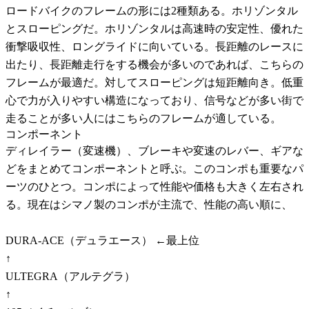
ロードバイクのフレームの形には2種類ある。ホリゾンタル
とスローピングだ。ホリゾンタルは高速時の安定性、優れた
衝撃吸収性、ロングライドに向いている。長距離のレースに
出たり、長距離走行をする機会が多いのであれば、こちらの
フレームが最適だ。対してスローピングは短距離向き。低重
心で力が入りやすい構造になっており、信号などが多い街で
走ることが多い人にはこちらのフレームが適している。
コンポーネント
ディレイラー（変速機）、ブレーキや変速のレバー、ギアな
どをまとめてコンポーネントと呼ぶ。このコンポも重要なパ
ーツのひとつ。コンポによって性能や価格も大きく左右され
る。現在はシマノ製のコンポが主流で、性能の高い順に、
DURA-ACE（デュラエース） ←最上位
↑
ULTEGRA（アルテグラ）
↑