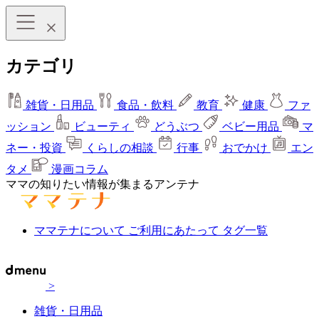
カテゴリ
雑貨・日用品
食品・飲料
教育
健康
ファ
ッション
ビューティ
どうぶつ
ベビー用品
マ
ネー・投資
くらしの相談
行事
おでかけ
エン
タメ
漫画コラム
ママの知りたい情報が集まるアンテナ
ママテナについて
ご利用にあたって
タグ一覧
>
雑貨・日用品