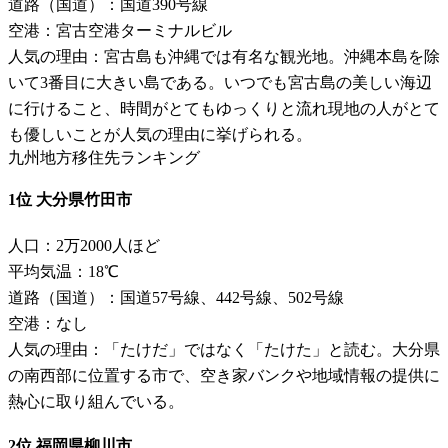
道路（国道）：国道390号線
空港：宮古空港ターミナルビル
人気の理由：宮古島も沖縄では有名な観光地。沖縄本島を除
いて3番目に大きい島である。いつでも宮古島の美しい海辺
に行けること、時間がとてもゆっくりと流れ現地の人がとて
も優しいことが人気の理由に挙げられる。
九州地方移住先ランキング
1位 大分県竹田市
人口：2万2000人ほど
平均気温：18℃
道路（国道）：国道57号線、442号線、502号線
空港：なし
人気の理由：「たけだ」ではなく「たけた」と読む。大分県
の南西部に位置する市で、空き家バンクや地域情報の提供に
熱心に取り組んでいる。
2位 福岡県柳川市