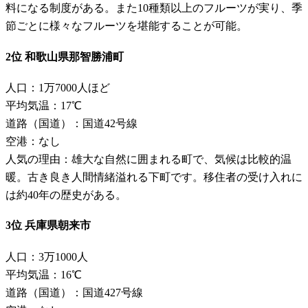
料になる制度がある。また10種類以上のフルーツが実り、季
節ごとに様々なフルーツを堪能することが可能。
2位 和歌山県那智勝浦町
人口：1万7000人ほど
平均気温：17℃
道路（国道）：国道42号線
空港：なし
人気の理由：雄大な自然に囲まれる町で、気候は比較的温
暖。古き良き人間情緒溢れる下町です。移住者の受け入れに
は約40年の歴史がある。
3位 兵庫県朝来市
人口：3万1000人
平均気温：16℃
道路（国道）：国道427号線