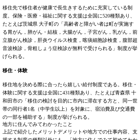
移住先で移住者が健康で長生きするために充実している制
度。保険・医療・福祉に関する支援は全国に520種類あり、
たとえば茨城県 大子町の「高齢者と障がい者は町が実施す
る胃がん，肺がん・結核，大腸がん，子宮がん，乳がん，前
立腺がん検診，肝炎ウイルス検査，喀痰細胞診検査，腹部超
音波検診，骨粗しょう症検診が無料で受けられる」制度が挙
げられる。
移住・体験
移住地を決める際に合ったら嬉しい給付制度である。移住・
体験に関する支援は全国に431種類あり、たとえば青森県 十
和田市の「移住の検討を目的に市内に滞在する方と、同一世
帯の同行者1名（中学生以上）を対象に、宿泊費及び交通費
の一部を補助する」制度が挙げられる。
地方に住んでみてわかったこと
上記で紹介したメリットデメリットや地方での仕事内容、支
援する制度の種類以外にも、「地方に住んでみて初めてわか