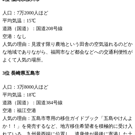
人口：7万2000人ほど
平均気温：15℃
道路（国道）：国道208号線
空港：なし
人気の理由：見渡す限り農地という田舎の空気溢れるのどか
な地域でありながら、福岡市など都会などへの交通利便性が
よくて人気の場所。
3位 長崎県五島市
人口：3万8000人ほど
平均気温：18℃
道路（国道）：国道384号線
空港：福江空港
人気の理由：五島市専用の移住ガイドブック「五島やけんよ
か！！」を発売するなど、地方移住希望者を積極的に受け入
れている。九州最西端に位置し、遣唐使が最後に寄港した土