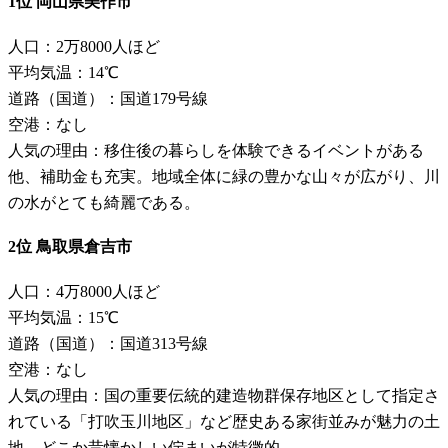
1位 岡山県美作市
人口：2万8000人ほど
平均気温：14℃
道路（国道）：国道179号線
空港：なし
人気の理由：移住後の暮らしを体験できるイベントがある
他、補助金も充実。地域全体に緑の豊かな山々が広がり、川
の水がとても綺麗である。
2位 鳥取県倉吉市
人口：4万8000人ほど
平均気温：15℃
道路（国道）：国道313号線
空港：なし
人気の理由：国の重要伝統的建造物群保存地区として指定さ
れている「打吹玉川地区」など歴史ある家街並みが魅力の土
地。どこか昔懐かしい佇まいが特徴的。