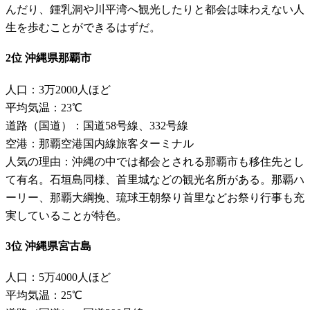
んだり、鍾乳洞や川平湾へ観光したりと都会は味わえない人
生を歩むことができるはずだ。
2位 沖縄県那覇市
人口：3万2000人ほど
平均気温：23℃
道路（国道）：国道58号線、332号線
空港：那覇空港国内線旅客ターミナル
人気の理由：沖縄の中では都会とされる那覇市も移住先とし
て有名。石垣島同様、首里城などの観光名所がある。那覇ハ
ーリー、那覇大綱挽、琉球王朝祭り首里などお祭り行事も充
実していることが特色。
3位 沖縄県宮古島
人口：5万4000人ほど
平均気温：25℃