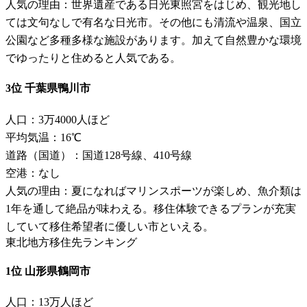
人気の理由：世界遺産である日光東照宮をはじめ、観光地し
ては文句なしで有名な日光市。その他にも清流や温泉、国立
公園など多種多様な施設があります。加えて自然豊かな環境
でゆったりと住めると人気である。
3位 千葉県鴨川市
人口：3万4000人ほど
平均気温：16℃
道路（国道）：国道128号線、410号線
空港：なし
人気の理由：夏になればマリンスポーツが楽しめ、魚介類は
1年を通して絶品が味わえる。移住体験できるプランが充実
していて移住希望者に優しい市といえる。
東北地方移住先ランキング
1位 山形県鶴岡市
人口：13万人ほど