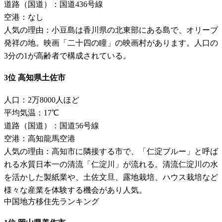
道路（国道）：国道436号線
空港：なし
人気の理由：小豆島は香川県の北東部にある島で、オリーブ
発祥の地。映画「二十四の瞳」の映画村があります。人口の
3分の1が高齢者で構成されている。
3位 高知県土佐市
人口：2万8000人ほど
平均気温：17℃
道路（国道）：国道56号線
空港：高知龍馬空港
人気の理由：高知市に隣接する市で、「仁淀ブルー」と呼ば
れる水質日本一の清流「仁淀川」が流れる。清流仁淀川の水
を活かした製紙業や、土佐文旦、露地栽培、ハウス栽培など
様々な産業を体験する機会があり人気。
中国地方移住先ランキング