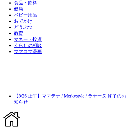
食品・飲料
健康
ベビー用品
おでかけ
どうぶつ
教育
マネー・投資
くらしの相談
ママコマ漫画
【8/26 正午】ママテナ / Merkystyle / ラナーヌ 終了のお
知らせ