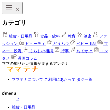
カテゴリ
雑貨・日用品
食品・飲料
教育
健康
ファ
ッション
ビューティ
どうぶつ
ベビー用品
マ
ネー・投資
くらしの相談
行事
おでかけ
エン
タメ
漫画コラム
ママの知りたい情報が集まるアンテナ
ママテナについて
ご利用にあたって
タグ一覧
>
雑貨・日用品