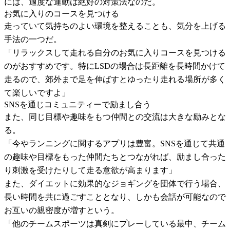
には、適度な運動は絶好の対策法なのだ。
お気に入りのコースを見つける
走っていて気持ちのよい環境を整えることも、気分を上げる
手法の一つだ。
「リラックスして走れる自分のお気に入りコースを見つける
のがおすすめです。特にLSDの場合は長距離を長時間かけて
走るので、郊外まで足を伸ばすとゆったり走れる場所が多く
て楽しいですよ」
SNSを通じコミュニティーで励まし合う
また、同じ目標や趣味をもつ仲間との交流は大きな励みとな
る。
「今やランニングに関するアプリは豊富。SNSを通じて共通
の趣味や目標をもった仲間たちとつながれば、励まし合った
り刺激を受けたりして走る意欲が高まります」
また、ダイエットに効果的なジョギングを団体で行う場合、
長い時間を共に過ごすこととなり、しかも会話が可能なので
お互いの親密度が増すという。
「他のチームスポーツは真剣にプレーしている最中、チーム