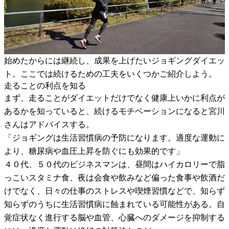
始めたからには継続し、成果を上げたいジョギングダイエッ
ト。ここでは続けるための工夫をいくつかご紹介しよう。
走ることの利点を知る
まず、走ることがダイエットだけでなく健康上いかに利点が
あるかを知っていると、続けるモチベーションになると宮川
さんはアドバイスする。
「ジョギングは生活習慣病の予防になります。適度な運動に
より、糖尿病や血圧上昇を防ぐにも効果的です」
４０代、５０代のビジネスマンは、昼間はハイカロリーで脂
っこいスタミナ食、夜は会食や飲みなど偏った食事や飲酒だ
けでなく、日々の仕事のストレスや喫煙習慣などで、知らず
知らずのうちに生活習慣病に蝕まれている可能性がある。自
覚症状なく進行する脳や血管、心臓へのダメージを抑制する