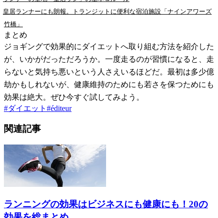
皇居ランナーにも朗報。トランジットに便利な宿泊施設「ナインアワーズ
竹橋」
まとめ
ジョギングで効果的にダイエットへ取り組む方法を紹介した
が、いかがだっただろうか。一度走るのが習慣になると、走
らないと気持ち悪いという人さえいるほどだ。最初は多少億
劫かもしれないが、健康維持のためにも若さを保つためにも
効果は絶大。ぜひ今すぐ試してみよう。
#
ダイエット
#
éditeur
関連記事
ランニングの効果はビジネスにも健康にも！20の
効果を総まとめ