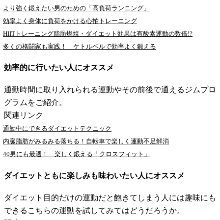
より強く鍛えたい男のための「高負荷ランニング」
効率よく身体に負荷をかける心拍トレーニング
HIITトレーニング脂肪燃焼・ダイエット効果は有酸素運動の数倍!?
多くの格闘家も実践！ ケトルベルで効率よく鍛える
効率的に行いたい人にオススメ
通勤時間に取り入れられる運動やその前後で通えるジムプロ
グラムをご紹介。
関連リンク
通勤中にできるダイエットテクニック
内臓脂肪がみるみる落ちる！自転車で楽しく運動不足解消
40男にも最適！ 楽しく鍛える「クロスフィット」
ダイエットともに楽しみも味わいたい人にオススメ
ダイエット目的だけの運動だと飽きてしまう人には趣味にも
できるこちらの運動を試してみてはどうだろうか。