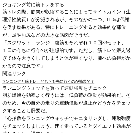
ジョギング前に筋トレをする
筋トレの際、筋肉が収縮することによってサイトカイン（生
理活性物質）が分泌されるが、そのなかの一つ、IL-6は代謝
を促す効果がある。特にトレーニングすると効果的な部位
が、足やお尻などの大きな筋肉だそうだ。
「スクワット、ランジ、腹筋をそれぞれ１０回×3セット、
１日のうちに行うのが理想的です。ただし、筋トレで鍛え過
ぎて体を大きくしてしまうと体が重くなり、膝への負担がか
かるので注意です」
関連リンク
ランニングと筋トレ、どちらを先に行うのが効果的？
ランニングウォッチを買って運動強度をチェック
脂肪燃焼を効率よく行うには、低負荷の運動が効果的だ。そ
のため、今の自分の走りの運動強度が適正かどうかをチェッ
クすることも肝要だ。
「心拍数をランニングウォッチでモニタリングし、運動強度
をチェックしましょう。速く走っているとダイエット効果が