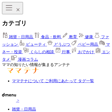
カテゴリ
雑貨・日用品
食品・飲料
教育
健康
ファ
ッション
ビューティ
どうぶつ
ベビー用品
マ
ネー・投資
くらしの相談
行事
おでかけ
エン
タメ
漫画コラム
ママの知りたい情報が集まるアンテナ
ママテナについて
ご利用にあたって
タグ一覧
>
雑貨・日用品