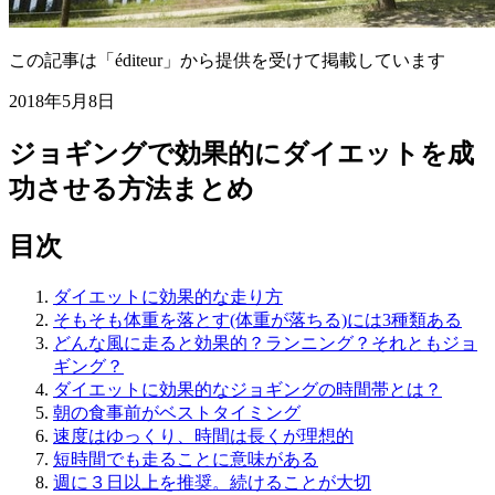
この記事は「éditeur」から提供を受けて掲載しています
2018年5月8日
ジョギングで効果的にダイエットを成
功させる方法まとめ
目次
ダイエットに効果的な走り方
そもそも体重を落とす(体重が落ちる)には3種類ある
どんな風に走ると効果的？ランニング？それともジョ
ギング？
ダイエットに効果的なジョギングの時間帯とは？
朝の食事前がベストタイミング
速度はゆっくり、時間は長くが理想的
短時間でも走ることに意味がある
週に３日以上を推奨。続けることが大切