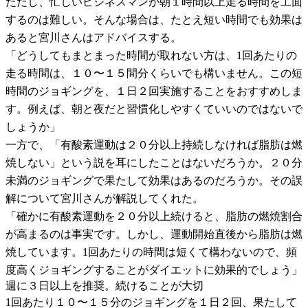
ただし、忙しいビジネスマンが朝１時間以上走る時間を工面
するのは難しい。そんな場合は、たとえ短い時間でも効果は
あると宮川さんはアドバイスする。
「どうしてもまとまった時間が取れない方は、1回あたりの
走る時間は、１０〜１５間分くらいでも構いません。この短
時間のジョギングを、１日２回実施することをおすすめしま
す。例えば、朝と夜だと習慣化しやすくていいのではないで
しょうか」
一方で、「有酸素運動は２０分以上持続しなければ脂肪は燃
焼しない」という説を耳にしたことはないだろうか。２０分
未満のジョギングで果たして効果はあるのだろうか。その誤
解について宮川さんが解説してくれた。
「確かに有酸素運動を２０分以上続けると、脂肪の燃焼割合
が高まるのは事実です。しかし、運動開始直後から脂肪は燃
焼しています。1回あたりの時間は短くて構わないので、頻
度高くジョギングすることがダイエットに効果的でしょう」
週に３日以上を推奨。続けることが大切
1回あたり１０〜１５分のジョギングを１日２回、果たして