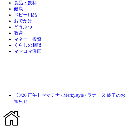
食品・飲料
健康
ベビー用品
おでかけ
どうぶつ
教育
マネー・投資
くらしの相談
ママコマ漫画
【8/26 正午】ママテナ / Merkystyle / ラナーヌ 終了のお
知らせ