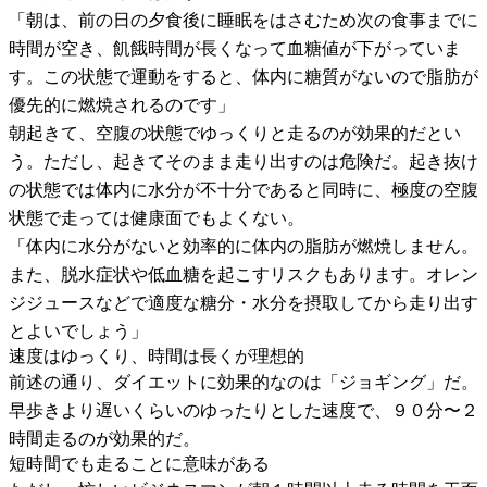
「朝は、前の日の夕食後に睡眠をはさむため次の食事までに
時間が空き、飢餓時間が長くなって血糖値が下がっていま
す。この状態で運動をすると、体内に糖質がないので脂肪が
優先的に燃焼されるのです」
朝起きて、空腹の状態でゆっくりと走るのが効果的だとい
う。ただし、起きてそのまま走り出すのは危険だ。起き抜け
の状態では体内に水分が不十分であると同時に、極度の空腹
状態で走っては健康面でもよくない。
「体内に水分がないと効率的に体内の脂肪が燃焼しません。
また、脱水症状や低血糖を起こすリスクもあります。オレン
ジジュースなどで適度な糖分・水分を摂取してから走り出す
とよいでしょう」
速度はゆっくり、時間は長くが理想的
前述の通り、ダイエットに効果的なのは「ジョギング」だ。
早歩きより遅いくらいのゆったりとした速度で、９０分〜２
時間走るのが効果的だ。
短時間でも走ることに意味がある