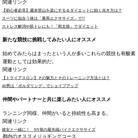
関連リンク
【初心者必見】週末登山を楽にする＆ダイエットに効く歩き方は？
スーツに似合う体は「乗馬エクササイズ」で!?
ストレス解消や筋トレにも！「和太鼓」でダイエット
新たな競技に挑戦してみたい人にオススメ
始めてみたらはまったという人が多いこれらの競技も有酸素
運動としては効果的だ。
関連リンク
【トライアスロン】その魅力とそのトレーニング方法とは？
40男は「ボルダリング」でシェイプアップ
仲間やパートナーと共に楽しみたい人にオススメ
ランニング同様、仲間がいると持続性も高まる。
関連リンク
彼女と一緒に！ NY発の最先端バイクエクササイズ
都内のオススメジョギングコース