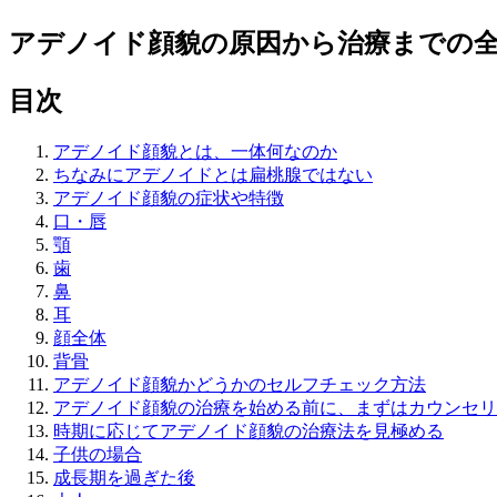
アデノイド顔貌の原因から治療までの
目次
アデノイド顔貌とは、一体何なのか
ちなみにアデノイドとは扁桃腺ではない
アデノイド顔貌の症状や特徴
口・唇
顎
歯
鼻
耳
顔全体
背骨
アデノイド顔貌かどうかのセルフチェック方法
アデノイド顔貌の治療を始める前に、まずはカウンセリ
時期に応じてアデノイド顔貌の治療法を見極める
子供の場合
成長期を過ぎた後