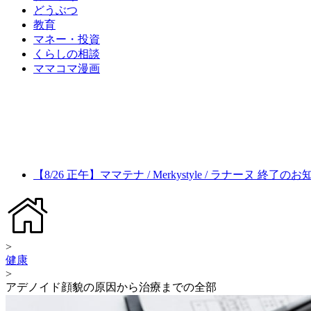
どうぶつ
教育
マネー・投資
くらしの相談
ママコマ漫画
【8/26 正午】ママテナ / Merkystyle / ラナーヌ 終了の
>
健康
>
アデノイド顔貌の原因から治療までの全部