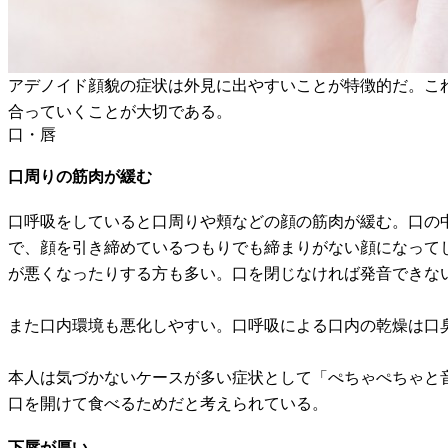
アデノイド顔貌の症状は外見に出やすいことが特徴的だ。こ
合っていくことが大切である。
口・唇
口周りの筋肉が緩む
口呼吸をしていると口周りや頬などの顔の筋肉が緩む。口の
で、顔を引き締めているつもりでも締まりがない顔になって
が悪くなったりする方も多い。口を閉じなければ発音できな
また口内環境も悪化しやすい。口呼吸による口内の乾燥は口
本人は気づかないケースが多い症状として「ぺちゃぺちゃと
口を開けて食べるためだと考えられている。
下唇が厚い