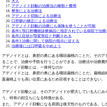
大人
アデノイド顔貌の治療法の種類と費用
整形による治療法
アデノイド切除による治療法
口腔癖の矯正による治療法
アデノイド顔貌の治療にも保険を使うことが可能
条件1.顎口腔機能診療施設に指定されている病院で治療
条件2.症状が顎変形症と判断される
条件3.治療に関して病院の指示に従える
治療後には口呼吸をやめよう
アデノイドとは、鼻腔の奥にある咽頭扁桃のことだ。そのア
ることで、治療や予防を行うことができる。治療法や治療費
アデノイド顔貌とは、一体何なのか
アデノイドとは、鼻腔の奥にある咽頭扁桃のことだ。扁桃組
蓋扁桃よりも高い位置にあるため目視することはできない。
アデノイド顔貌とは、そのアデノイドが肥大している人にみ
う。特有の顔立ちになる特徴がある。
また、アデノイド顔貌になる原因は後天性のものである。し