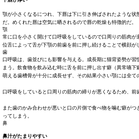
顎が小さくなるにつれ、下唇は下に引き伸ばされたような状
だ。めくれた唇は空気に晒されるので唇の乾燥も特徴的だ。
顎
常に口を小さく開けて口呼吸をしているので口周りの筋肉が
位舌によって舌が下顎の前歯を前に押し続けることで横顔が
歯
口呼吸は、歯並びにも影響を与える。成長期に猫背姿勢が習
まう。飲食物を飲み込む時に舌を前に押し出す癖（異常嚥下
萌える歯槽骨が十分に成長せず、その結果小さい顎には全て
口呼吸をしていると口周りの筋肉の締りが悪くなるため、前
また歯のかみ合わせが悪いと口の片側で食べ物を噛む癖がつ
ってしまう。
鼻
鼻汁がたまりやすい