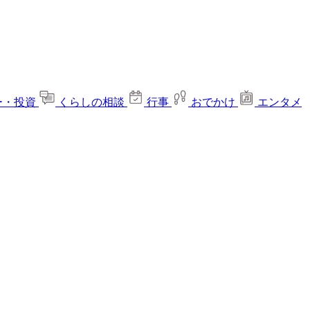
ー・投資
くらしの相談
行事
おでかけ
エンタメ