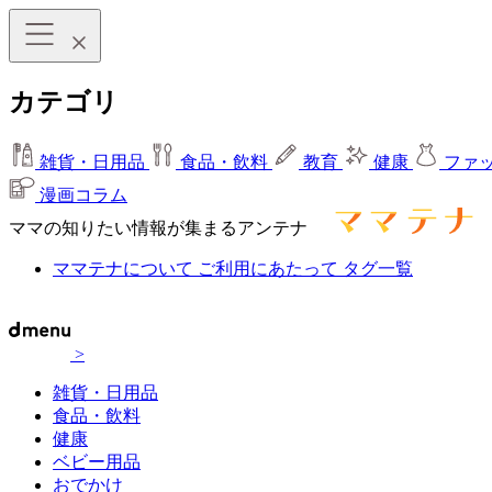
カテゴリ
雑貨・日用品
食品・飲料
教育
健康
ファ
漫画コラム
ママの知りたい情報が集まるアンテナ
ママテナについて
ご利用にあたって
タグ一覧
>
雑貨・日用品
食品・飲料
健康
ベビー用品
おでかけ