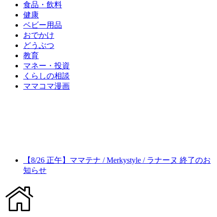
食品・飲料
健康
ベビー用品
おでかけ
どうぶつ
教育
マネー・投資
くらしの相談
ママコマ漫画
【8/26 正午】ママテナ / Merkystyle / ラナーヌ 終了のお
知らせ