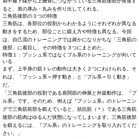
肩甲棘下縁から上腕骨につながっている三角筋後部が発達す
ると、肩の厚み・丸みを作り出してくれる。
三角筋後部の３つの特徴
三角筋は、各部位の役割からわかるようにそれぞれが異なる
動きをするため、部位ごとに鍛え方や特徴も異なる。今回
は、自己流のトレーニングでは疎かになりがちな「三角筋の
後部」に着目し、その特徴を３つにまとめた。
特徴１：プッシュ系ではなくプル系のトレーニングが向いて
いる
まず、上半身の筋トレの動作は大きく２つにわけられる。そ
れは、「プッシュ系＝押す動き」と「プル系＝引く動き」
だ。
「三角筋後部の役割である肩関節の伸展と外旋動作は、『プ
ル系』です。そのため、例えば『プッシュ系』のトレーニン
グで三角筋前部を鍛えていると、拮抗筋（＊）である三角筋
後部の筋肉はゆるんだ状態になってしまいます。三角筋後部
を鍛えるには、『プル系』のトレーニングを取り入れてくだ
さい。」