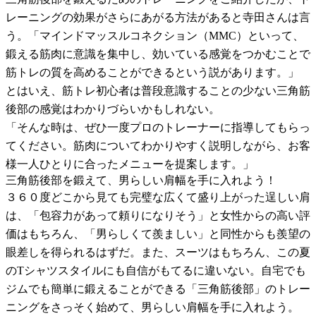
レーニングの効果がさらにあがる方法があると寺田さんは言
う。「マインドマッスルコネクション（MMC）といって、
鍛える筋肉に意識を集中し、効いている感覚をつかむことで
筋トレの質を高めることができるという説があります。」
とはいえ、筋トレ初心者は普段意識することの少ない三角筋
後部の感覚はわかりづらいかもしれない。
「そんな時は、ぜひ一度プロのトレーナーに指導してもらっ
てください。筋肉についてわかりやすく説明しながら、お客
様一人ひとりに合ったメニューを提案します。」
三角筋後部を鍛えて、男らしい肩幅を手に入れよう！
３６０度どこから見ても完璧な広くて盛り上がった逞しい肩
は、「包容力があって頼りになりそう」と女性からの高い評
価はもちろん、「男らしくて羨ましい」と同性からも羨望の
眼差しを得られるはずだ。また、スーツはもちろん、この夏
のTシャツスタイルにも自信がもてるに違いない。自宅でも
ジムでも簡単に鍛えることができる「三角筋後部」のトレー
ニングをさっそく始めて、男らしい肩幅を手に入れよう。