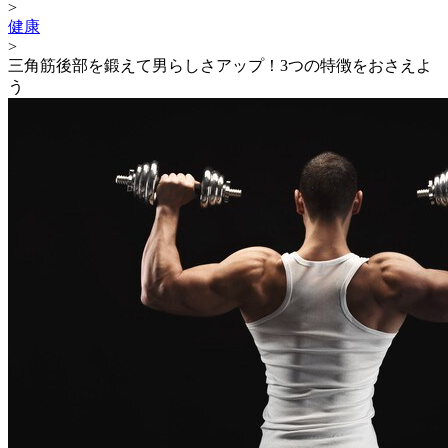
>
健康
>
三角筋後部を鍛えて男らしさアップ！3つの特徴をおさえよ
う