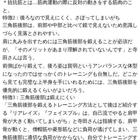
＊拮抗筋とは…筋肉運動の際に反対の動きをする筋肉のこ
と。
特徴2：後ろなので見えにくく、さぼってしまいがち
三角筋後部は、前部や中部と比べて鏡で見えないため意識し
づらく見落とされやすい。
肩に丸みを出すためには三角筋後部を鍛えることが必須だ
が、「そのメリットがあまり理解されていないんです」と寺
田さんは言う。
前側ばかり鍛えて、後ろ姿は貧弱というアンバランスな体型
になったのではせっかくのトレーニングも台無しだ。どこか
ら見ても完璧な上半身を手にいれるためには、三角筋後部を
優先的に鍛えるくらいがよいだろう。
特徴3：三角筋後部は鍛えにくい
「三角筋後部を鍛えるトレーニング方法として後ほど紹介す
る『リアレイズ』『フェイスプル』は、自己流でやると肩甲
骨が大きく動いてしまいがち」と寺田さんは指摘する。肩甲
骨が動くと、僧帽筋や菱形筋などに負荷が逃げてしまい、三
角筋後部に適切な負荷がかからない。自分でトレーニングす