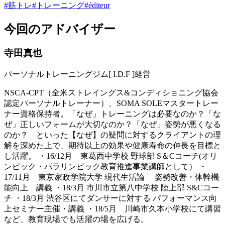
#
筋トレ
#
トレーニング
#
éditeur
今回のアドバイザー
寺田真也
パーソナルトレーニングジム[ I.D.F ]経営
NSCA-CPT（全米ストレイングス&コンディショニング協会
認定パーソナルトレーナー）、SOMA SOLEマスタートレー
ナー資格保持者。「なぜ」トレーニングは必要なのか？「な
ぜ」正しいフォームが大切なのか？「なぜ」姿勢が悪くなる
のか？ といった【なぜ】の疑問に対するクライアントの理
解を深めた上で、期待以上の効果や健康寿命の伸長を目標と
し活躍。 ・16/12月 東葛西中学校 野球部 S＆Cコーチ(オリ
ンピック・パラリンピック教育推進事業講師として） ・
17/11月 東京家政学院大学 現代生活論 姿勢改善・体幹機
能向上 講義 ・18/3月 市川市立第八中学校 陸上部 S&Cコー
チ ・18/3月 渋谷区にてダンサーに対する パフォーマンス向
上セミナー主催・講義 ・18/5月 川崎市久本小学校にて講習
など、教育現場でも活躍の場を広げる。