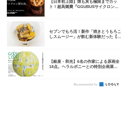
【日本初上陸】煙も灰も極限までカッ
ト！超高燃費『GGUBUSサイクロン焚
火台』が...
セブンでもろ活！新作「焼きとうもろこ
しスムージー」が飲む新体験だった【東
京の一部...
【銀座・和光】6名の作家による原画全
18点。ヘラルボニーとの特別企画展「G
OOD...
Recommended by