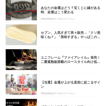
あなたの金運はどう？宝くじに縁がある
時、金運はこう変わる
PR(合同会社デジタルファーム )
セブン、人気すぎて再々販売→「クソ美
味くね？」「美味すぎる」やっぱこのク
オリティ...
ユニフレーム『ファイアレイル』発売！
二重遮熱板搭載のロースタイル向け低型
焚き火台
【当選】金運が上がる直前に起こるサイ
ン
PR(合同会社デジタルファーム )