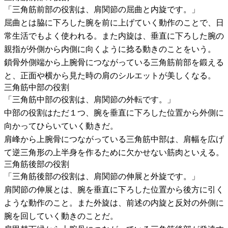
「三角筋前部の役割は、肩関節の屈曲と内旋です。」
屈曲とは脇に下ろした腕を前に上げていく動作のことで、日
常生活でもよく使われる。また内旋は、垂直に下ろした腕の
親指が外側から内側に向くように捻る動きのことをいう。
鎖骨外側端から上腕骨につながっている三角筋前部を鍛える
と、正面や横から見た時の肩のシルエットが美しくなる。
三角筋中部の役割
「三角筋中部の役割は、肩関節の外転です。」
中部の役割はただ１つ、腕を垂直に下ろした位置から外側に
向かってひらいていく動きだ。
肩峰から上腕骨につながっている三角筋中部は、肩幅を広げ
て逆三角形の上半身を作るために欠かせない筋肉といえる。
三角筋後部の役割
「三角筋後部の役割は、肩関節の伸展と外旋です。」
肩関節の伸展とは、腕を垂直に下ろした位置から後方に引く
ような動作のこと。また外旋は、前述の内旋と反対の外側に
腕を回していく動きのことだ。