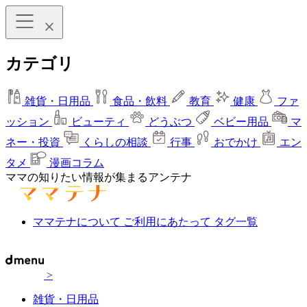
カテゴリ
雑貨・日用品
食品・飲料
教育
健康
ファ
ッション
ビューティ
どうぶつ
ベビー用品
マ
ネー・投資
くらしの相談
行事
おでかけ
エン
タメ
漫画コラム
ママの知りたい情報が集まるアンテナ
ママテナについて
ご利用にあたって
タグ一覧
>
雑貨・日用品