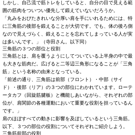
しかし、自己流で筋トレをしていると、自分の目で見える範
囲の筋肉をついつい優先して鍛えていないだろうか。
「丸みをおびたきれいな分厚い肩を手にいれるためには、特
に三角筋の後部を鍛えることが大切です。でも、体の後ろ側
なので見えづらく、鍛えることを忘れてしまっている人が実
は多いんです。」（寺田さん。以下同）
三角筋の３つの部位と役割
三角筋とは、肩を覆うようにしてついている上半身の中で最
も大きな筋肉だ。広げると二等辺三角形になることが「三角
筋」という名称の由来となっている。
「前述の通り、三角筋は前部（フロント）・中部（サイ
ド）・後部（リア）の３つの部位にわかれています。ローテ
ータカフ（回旋筋腱板）と機能しあいながら、それぞれの部
位が、肩関節の各種運動において重要な役割を担っているん
です。」
肩のほぼすべての動きに影響を及ぼしているという三角筋。
以下、３つの部位の役割についてそれぞれご紹介しよう。
三角筋前部の役割