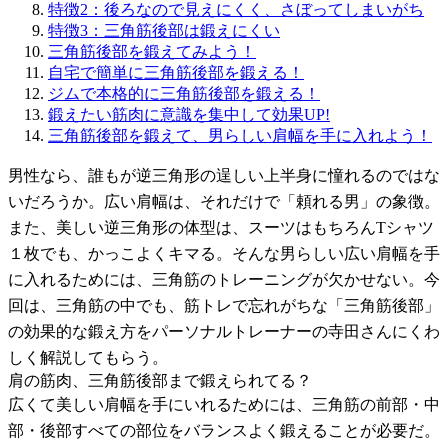
特徴2：後ろなので見えにくく、さぼってしまいがち
特徴3：三角筋後部は鍛えにくい
三角筋後部を鍛えてみよう！
自宅で簡単に三角筋後部を鍛える！
ジムで本格的に三角筋後部を鍛える！
鍛えたい筋肉に意識を集中して効果UP!
三角筋後部を鍛えて、男らしい肩幅を手に入れよう！
男性なら、誰もが逆三角形の逞しい上半身に憧れるのではな
いだろうか。広い肩幅は、それだけで「頼れる男」の象徴。
また、美しい逆三角形の体型は、スーツはもちろんTシャツ
１枚でも、かっこよくキマる。そんな男らしい広い肩幅を手
に入れるためには、三角筋のトレーニングが欠かせない。今
回は、三角筋の中でも、筋トレで忘れがちな「三角筋後部」
の効果的な鍛え方をパーソナルトレーナーの寺田さんにくわ
しく解説してもらう。
肩の筋肉、三角筋後部まで鍛えられてる？
広くて美しい肩幅を手にいれるためには、三角筋の前部・中
部・後部すべての部位をバランスよく鍛えることが必要だ。