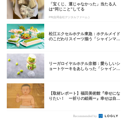
「宝くじ、運じゃなかった」当たる人
は“同じこと”してる
PR(合同会社デジタルファーム )
松江エクセルホテル東急：ホテルメイド
のこだわりスイーツ揃う「シャインマス
カットの...
リーガロイヤルホテル京都：愛らしいシ
ョートケーキをあしらった「シャインマ
スカット...
【取材レポート】福田美術館『幸せにな
りたい！ ー祈りの絵画ー』幸せは自力
で掴む派...
Recommended by