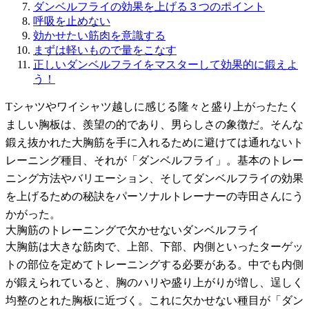
ダンベルフライの効果を上げる３つのポイント
呼吸を止めない
効かせたい筋肉を意識する
まずは軽いもので量をこなす
正しいダンベルフライをマスターして効果的に鍛えよ
う！
Tシャツやワイシャツ越しに感じる隆々と盛り上がったたく
ましい胸板は、羨望の的であり、男らしさの象徴だ。そんな
鍛え抜かれた大胸筋を手に入れるために避けては通れないト
レーニング種目、それが「ダンベルフライ」。基本のトレー
ニング方法やバリエーション、そしてダンベルフライの効果
を上げるための秘訣をパーソナルトレーナーの寺田さんにう
かがった。
大胸筋のトレーニングで欠かせないダンベルフライ
大胸筋は大きな筋肉で、上部、下部、内側といったターゲッ
トの部位を定めてトレーニングする必要がある。中でも内側
が鍛えられていると、胸のハリや盛り上がりが増し、逞しく
均整のとれた胸板に近づく。これに欠かせない種目が「ダン