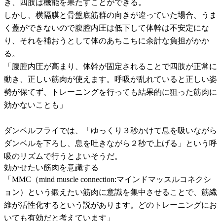
き、四肢は機能を果たすことができる。
しかし、横隔膜と骨盤底筋群の向きが違っていた場合、うま
く蓋ができないので腹腔内圧は低下して体幹は不安定にな
り、それを補おうとして体のあちこちに余計な負担がかか
る。
「腹腔内圧が高まり、体幹が固定されることで四肢が正常に
動き、正しい筋肉が使えます。呼吸が乱れていると正しい姿
勢が保てず、トレーニングを行っても結果的に狙った筋肉に
効かないことも」
ダンベルフライでは、「ゆっくり３秒かけて息を吸いながら
ダンベルを下ろし、息を吐きながら２秒で上げる」という呼
吸のリズムで行うとよいそうだ。
効かせたい筋肉を意識する
「MMC（mind muscle connection:マインドマッスルコネクシ
ョン）という鍛えたい筋肉に意識を集中させることで、筋繊
維が活性化するという説があります。どのトレーニングにお
いても有効だと考えています」