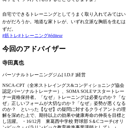
自宅でできるトレーニングとしてうまく取り入れてみてはい
かがだろうか。地道な家トレが、いずれ立派な胸筋を生むは
ずだ。
#
筋トレ
#
トレーニング
#
éditeur
今回のアドバイザー
寺田真也
パーソナルトレーニングジム[ I.D.F ]経営
NSCA-CPT（全米ストレイングス&コンディショニング協会
認定パーソナルトレーナー）、SOMA SOLEマスタートレー
ナー資格保持者。「なぜ」トレーニングは必要なのか？「な
ぜ」正しいフォームが大切なのか？「なぜ」姿勢が悪くなる
のか？ といった【なぜ】の疑問に対するクライアントの理
解を深めた上で、期待以上の効果や健康寿命の伸長を目標と
し活躍。 ・16/12月 東葛西中学校 野球部 S＆Cコーチ(オリ
ンピック・パラリンピック教育推進事業講師として） ・