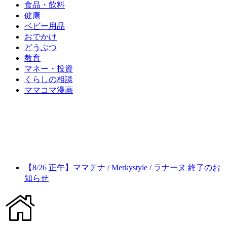
食品・飲料
健康
ベビー用品
おでかけ
どうぶつ
教育
マネー・投資
くらしの相談
ママコマ漫画
【8/26 正午】ママテナ / Merkystyle / ラナーヌ 終了のお
知らせ