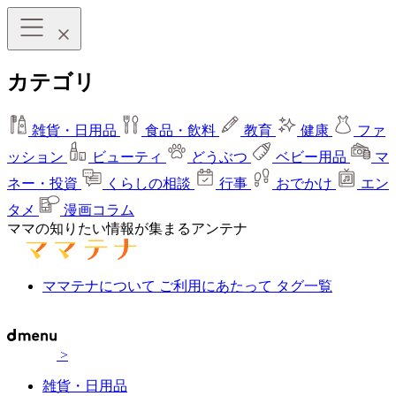
カテゴリ
雑貨・日用品
食品・飲料
教育
健康
ファ
ッション
ビューティ
どうぶつ
ベビー用品
マ
ネー・投資
くらしの相談
行事
おでかけ
エン
タメ
漫画コラム
ママの知りたい情報が集まるアンテナ
ママテナについて
ご利用にあたって
タグ一覧
>
雑貨・日用品