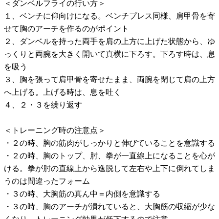
＜ダンベルフライの行い方＞
１、ベンチに仰向けになる。ベンチプレス同様、肩甲骨を寄
せて胸のアーチを作るのがポイント
２、ダンベルを持った両手を肩の上方に上げた状態から、ゆ
っくりと両腕を大きく開いて真横に下ろす。下ろす時は、息
を吸う
３、胸を張って肩甲骨を寄せたまま、両腕を閉じて肩の上方
へ上げる。上げる時は、息を吐く
４、２・３を繰り返す
＜トレーニング時の注意点＞
・２の時、胸の筋肉がしっかりと伸びていることを意識する
・２の時、胸のトップ、肘、拳が一直線上になることを心が
ける。拳が肘の直線上から逸脱して左右や上下に倒れてしま
うのは間違ったフォーム
・３の時、大胸筋の真ん中＝内側を意識する
・３の時、胸のアーチが潰れていると、大胸筋の収縮が少な