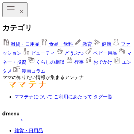
カテゴリ
雑貨・日用品
食品・飲料
教育
健康
ファ
ッション
ビューティ
どうぶつ
ベビー用品
マ
ネー・投資
くらしの相談
行事
おでかけ
エン
タメ
漫画コラム
ママの知りたい情報が集まるアンテナ
ママテナについて
ご利用にあたって
タグ一覧
>
雑貨・日用品