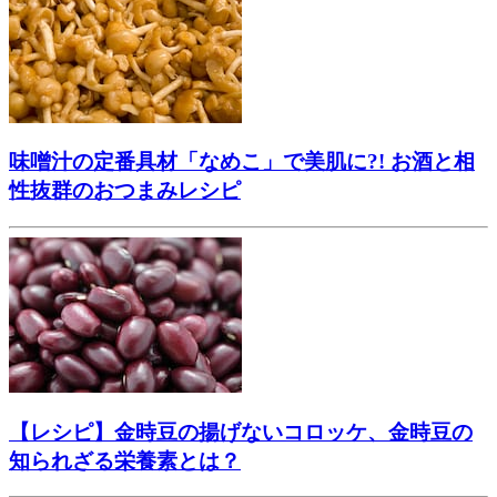
味噌汁の定番具材「なめこ」で美肌に?! お酒と相
性抜群のおつまみレシピ
【レシピ】金時豆の揚げないコロッケ、金時豆の
知られざる栄養素とは？