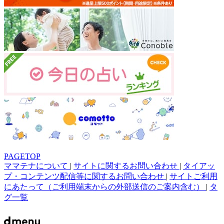
PAGETOP
ママテナについて
|
サイトに関するお問い合わせ
|
タイアッ
プ・コンテンツ配信等に関するお問い合わせ
|
サイトご利用
にあたって（ご利用端末からの外部送信のご案内含む）
|
タ
グ一覧