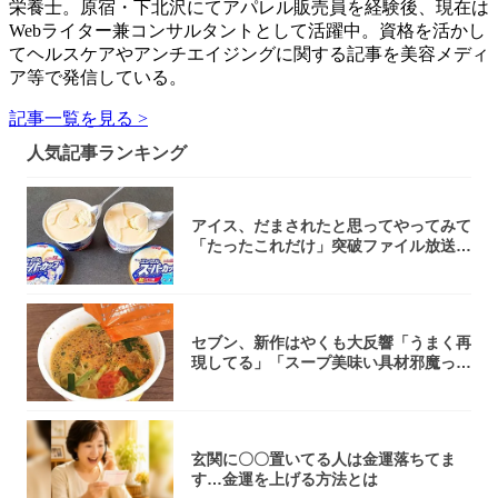
栄養士。原宿・下北沢にてアパレル販売員を経験後、現在は
Webライター兼コンサルタントとして活躍中。資格を活かし
てヘルスケアやアンチエイジングに関する記事を美容メディ
ア等で発信している。
記事一覧を見る >
人気記事ランキング
アイス、だまされたと思ってやってみて
「たったこれだけ」突破ファイル放送で
大注目！...
セブン、新作はやくも大反響「うまく再
現してる」「スープ美味い具材邪魔って
くらい美...
玄関に〇〇置いてる人は金運落ちてま
す…金運を上げる方法とは