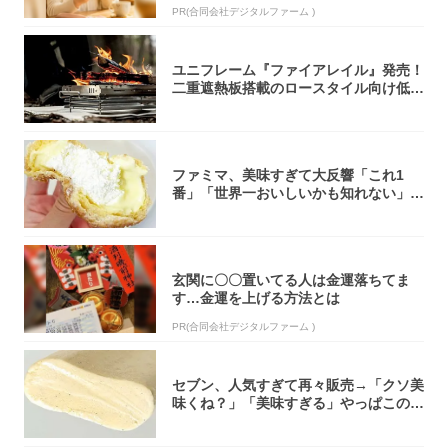
PR(合同会社デジタルファーム )
ユニフレーム『ファイアレイル』発売！
二重遮熱板搭載のロースタイル向け低型
焚き火台
ファミマ、美味すぎて大反響「これ1
番」「世界一おいしいかも知れない」
「飲めそう」
玄関に〇〇置いてる人は金運落ちてま
す…金運を上げる方法とは
PR(合同会社デジタルファーム )
セブン、人気すぎて再々販売→「クソ美
味くね？」「美味すぎる」やっぱこのク
オリティ...