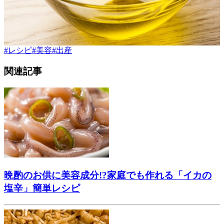
#
レシピ
#
美容
#
出産
関連記事
晩酌のお供に美容成分!?家庭でも作れる「イカの
塩辛」簡単レシピ