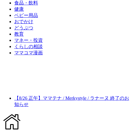
食品・飲料
健康
ベビー用品
おでかけ
どうぶつ
教育
マネー・投資
くらしの相談
ママコマ漫画
【8/26 正午】ママテナ / Merkystyle / ラナーヌ 終了のお
知らせ