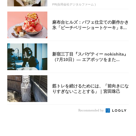
PR(合同会社デジタルファーム )
麻布台ヒルズ：パフェ仕立ての新作かき
氷「ピーチベリーショートケーキ」8月
1日より...
新宿三丁目『スパゲティー nokishita』
（7月10日）― エアポッツをまた...
筋トレを続けるためには、「前向きにな
りすぎないこととする」｜宮田珠己
Recommended by