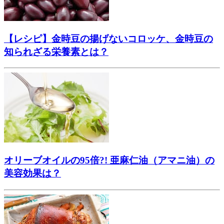
【レシピ】金時豆の揚げないコロッケ、金時豆の
知られざる栄養素とは？
オリーブオイルの95倍?! 亜麻仁油（アマニ油）の
美容効果は？