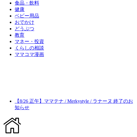
食品・飲料
健康
ベビー用品
おでかけ
どうぶつ
教育
マネー・投資
くらしの相談
ママコマ漫画
【8/26 正午】ママテナ / Merkystyle / ラナーヌ 終了のお
知らせ