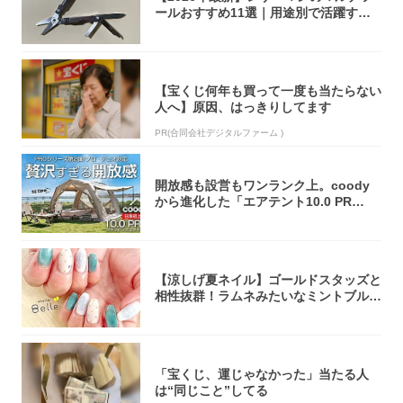
ールおすすめ11選｜用途別で活躍する
モデル...
【宝くじ何年も買って一度も当たらない
人へ】原因、はっきりしてます
PR(合同会社デジタルファーム )
開放感も設営もワンランク上。coody
から進化した「エアテント10.0 PR
O」...
【涼しげ夏ネイル】ゴールドスタッズと
相性抜群！ラムネみたいなミントブルー
で指先に...
「宝くじ、運じゃなかった」当たる人
は“同じこと”してる