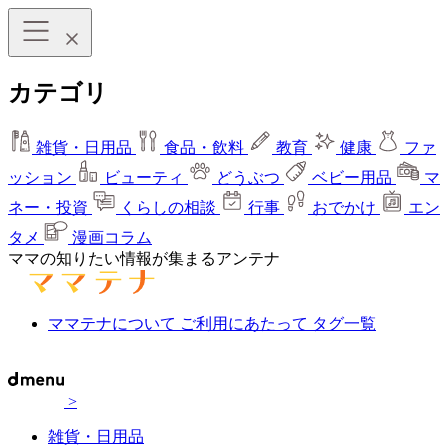
カテゴリ
雑貨・日用品
食品・飲料
教育
健康
ファ
ッション
ビューティ
どうぶつ
ベビー用品
マ
ネー・投資
くらしの相談
行事
おでかけ
エン
タメ
漫画コラム
ママの知りたい情報が集まるアンテナ
ママテナについて
ご利用にあたって
タグ一覧
>
雑貨・日用品