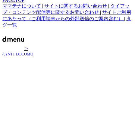
PAGETOP
ママテナについて
|
サイトに関するお問い合わせ
|
タイアッ
プ・コンテンツ配信等に関するお問い合わせ
|
サイトご利用
にあたって（ご利用端末からの外部送信のご案内含む）
|
タ
グ一覧
>
(c) NTT DOCOMO