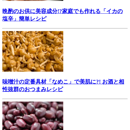
晩酌のお供に美容成分!?家庭でも作れる「イカの
塩辛」簡単レシピ
味噌汁の定番具材「なめこ」で美肌に?! お酒と相
性抜群のおつまみレシピ