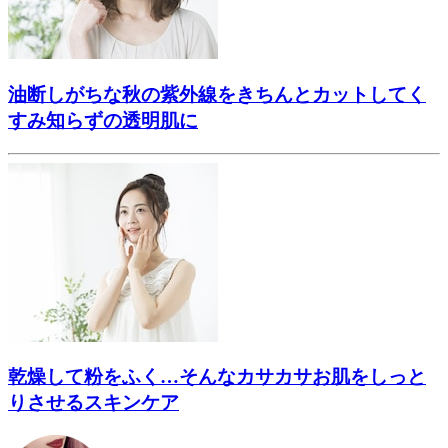
油断しがちな秋の紫外線をきちんとカットしてく
すみ知らずの透明肌に
乾燥して粉をふく…そんなカサカサお肌をしっと
りさせるスキンケア