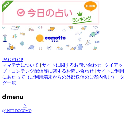
PAGETOP
ママテナについて
|
サイトに関するお問い合わせ
|
タイアッ
プ・コンテンツ配信等に関するお問い合わせ
|
サイトご利用
にあたって（ご利用端末からの外部送信のご案内含む）
|
タ
グ一覧
>
(c) NTT DOCOMO