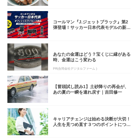
た！辛み...
コールマン『J.ジェットブラック』第2
弾登場！サッカー日本代表モデルの新作
5アイ...
あなたの金運はどう？宝くじに縁がある
時、金運はこう変わる
PR(合同会社デジタルファーム )
【冒頭試し読み1】土砂降りの再会が、
あの夏の一瞬を連れ戻す｜吉田修一
キャリアチェンジは始める決断が大切！
人生を見つめ直す３つのポイントについ
て解説し...