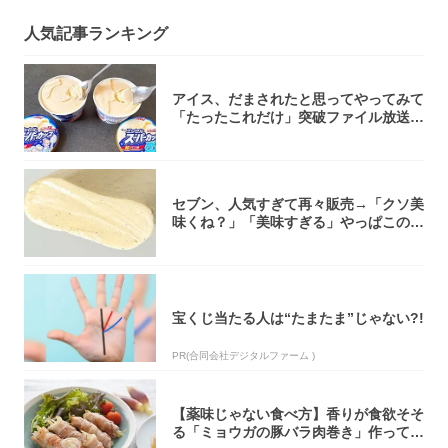
人気記事ランキング
アイス、だまされたと思ってやってみて
「たったこれだけ」突破ファイル放送で
大注目！...
セブン、人気すぎて再々販売→「クソ美
味くね？」「美味すぎる」やっぱこのク
オリティ...
宝くじ当たる人は“たまたま”じゃない?!
PR(合同会社デジタルファーム )
【薬味じゃない食べ方】香りが食欲そそ
る「ミョウガの豚バラ肉巻き」作ってみ