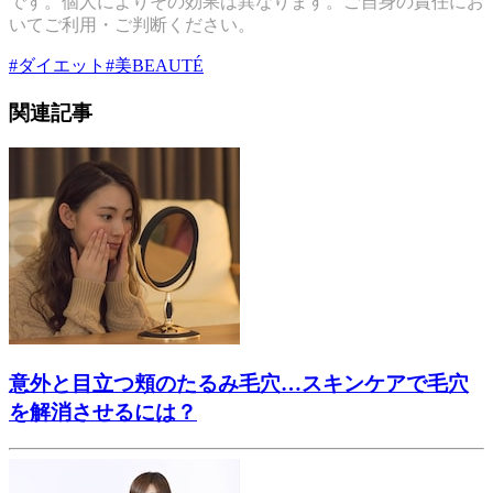
です。個人によりその効果は異なります。ご自身の責任にお
いてご利用・ご判断ください。
#
ダイエット
#
美BEAUTÉ
関連記事
意外と目立つ頬のたるみ毛穴…スキンケアで毛穴
を解消させるには？