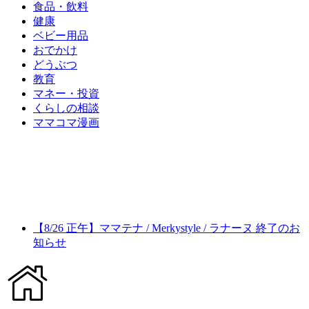
食品・飲料
健康
ベビー用品
おでかけ
どうぶつ
教育
マネー・投資
くらしの相談
ママコマ漫画
【8/26 正午】ママテナ / Merkystyle / ラナーヌ 終了のお
知らせ