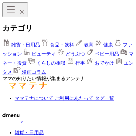
カテゴリ
雑貨・日用品
食品・飲料
教育
健康
ファ
ッション
ビューティ
どうぶつ
ベビー用品
マ
ネー・投資
くらしの相談
行事
おでかけ
エン
タメ
漫画コラム
ママの知りたい情報が集まるアンテナ
ママテナについて
ご利用にあたって
タグ一覧
>
雑貨・日用品