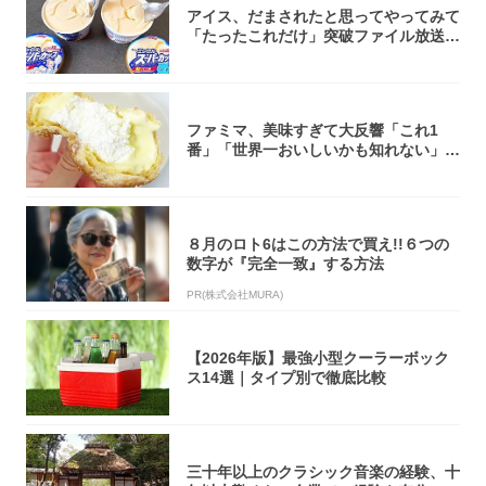
アイス、だまされたと思ってやってみて
「たったこれだけ」突破ファイル放送で
大注目！...
ファミマ、美味すぎて大反響「これ1
番」「世界一おいしいかも知れない」
「飲めそう」
８月のロト6はこの方法で買え!!６つの
数字が『完全一致』する方法
PR(株式会社MURA)
【2026年版】最強小型クーラーボック
ス14選｜タイプ別で徹底比較
三十年以上のクラシック音楽の経験、十