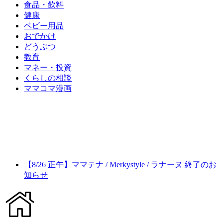
食品・飲料
健康
ベビー用品
おでかけ
どうぶつ
教育
マネー・投資
くらしの相談
ママコマ漫画
【8/26 正午】ママテナ / Merkystyle / ラナーヌ 終了のお
知らせ