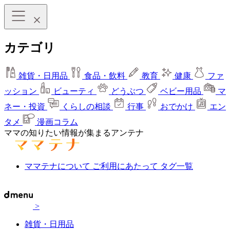
カテゴリ
雑貨・日用品
食品・飲料
教育
健康
ファ
ッション
ビューティ
どうぶつ
ベビー用品
マ
ネー・投資
くらしの相談
行事
おでかけ
エン
タメ
漫画コラム
ママの知りたい情報が集まるアンテナ
ママテナについて
ご利用にあたって
タグ一覧
>
雑貨・日用品