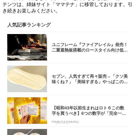
テンツは、姉妹サイト「ママテナ」に移管しております。引
き続きお楽しみください。
人気記事ランキング
ユニフレーム『ファイアレイル』発売！
二重遮熱板搭載のロースタイル向け低型
焚き火台
セブン、人気すぎて再々販売→「クソ美
味くね？」「美味すぎる」やっぱこのク
オリティ...
【昭和43年以前生まれはロト６この数
字を買うべき】6つの数字が「完全一
致」する方...
PR(株式会社MURA)