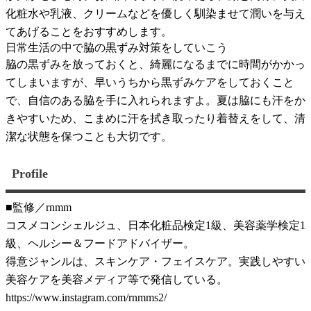
化粧水や乳液、クリームなどを優しく馴染ませて潤いを与え
てあげることをおすすめします。
日常生活の中で脇の黒ずみ対策をしていこう
脇の黒ずみを放っておくと、綺麗になるまでに時間がかかっ
てしまいますが、早いうちから黒ずみケアをしておくこと
で、自信のある脇を手に入れられますよ。夏は脇にも汗をか
きやすいため、こまめに汗を拭き取ったり着替えをして、清
潔な状態を保つことも大切です。
Profile
■監修／rnmm
コスメコンシェルジュ、日本化粧品検定1級、美容薬学検定1
級、ヘルシー＆フードアドバイザー。
得意ジャンルは、スキンケア・フェイスケア。実践しやすい
美容ケアを美容メディア等で発信している。
https://www.instagram.com/rnmms2/