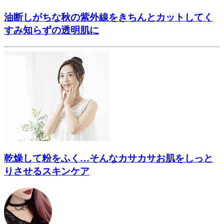
油断しがちな秋の紫外線をきちんとカットしてく
すみ知らずの透明肌に
乾燥して粉をふく…そんなカサカサお肌をしっと
りさせるスキンケア