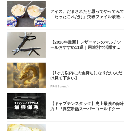
アイス、だまされたと思ってやってみて
「たったこれだけ」突破ファイル放送で
大注目！...
【2026年最新】レザーマンのマルチツ
ールおすすめ11選｜用途別で活躍する
モデル...
【1ヶ月以内に大金持ちになりたい人だ
け見て下さい】
PR(Il Sereno)
【キャプテンスタッグ】史上最強の保冷
力！『真空断熱スーパーコールドクーラ
ーボック...