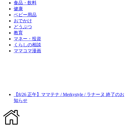
食品・飲料
健康
ベビー用品
おでかけ
どうぶつ
教育
マネー・投資
くらしの相談
ママコマ漫画
【8/26 正午】ママテナ / Merkystyle / ラナーヌ 終了のお
知らせ