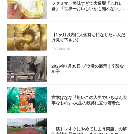
ファミマ、美味すぎて大反響「これ1
番」「世界一おいしいかも知れない」
「飲めそう」
【1ヶ月以内に大金持ちになりたい人だ
け見て下さい】
PR(Il Sereno)
2026年7月30日 ゾウ活の展示｜辛酸な
め子
吉本ばなな『短いこの人生でいちばん大
事なもの』-人生の岐路に立つ若者たち
を通して...
「筋トレすぐにやめてしまう問題」の解