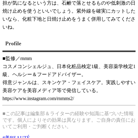
担が気になるという方は、石鹸で落とせるものや低刺激の日
焼け止めを使うといいでしょう。紫外線を確実にカットした
いなら、化粧下地と日焼け止めをうまく併用してみてくださ
いね。
Profile
■監修／rnmm
コスメコンシェルジュ、日本化粧品検定1級、美容薬学検定1
級、ヘルシー＆フードアドバイザー。
得意ジャンルは、スキンケア・フェイスケア。実践しやすい
美容ケアを美容メディア等で発信している。
https://www.instagram.com/rnmms2/
■この記事は編集部＆ライターの経験や知識に基づいた情報
です。個人によりその効果は異なります。ご自身の責任にお
いてご利用・ご判断ください。
#
美BEAUTÉ