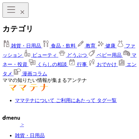
カテゴリ
雑貨・日用品
食品・飲料
教育
健康
ファ
ッション
ビューティ
どうぶつ
ベビー用品
マ
ネー・投資
くらしの相談
行事
おでかけ
エン
タメ
漫画コラム
ママの知りたい情報が集まるアンテナ
ママテナについて
ご利用にあたって
タグ一覧
>
雑貨・日用品