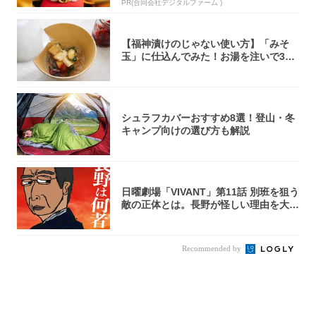
PR(合同会社デジタルファーム )
【福神漬けのじゃない使い方】「みそ
玉」に仕込んでみた！お湯を注いで30
秒で…朝の...
シュラフカバーおすすめ8選！登山・冬
キャンプ向けの選び方も解説
日曜劇場「VIVANT」第11話 別班を狙う
敵の正体とは。長野が怪しい理由を大
考...
Recommended by