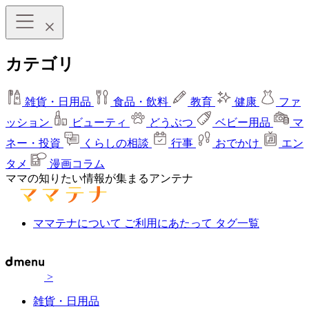
カテゴリ
雑貨・日用品
食品・飲料
教育
健康
ファ
ッション
ビューティ
どうぶつ
ベビー用品
マ
ネー・投資
くらしの相談
行事
おでかけ
エン
タメ
漫画コラム
ママの知りたい情報が集まるアンテナ
ママテナについて
ご利用にあたって
タグ一覧
>
雑貨・日用品