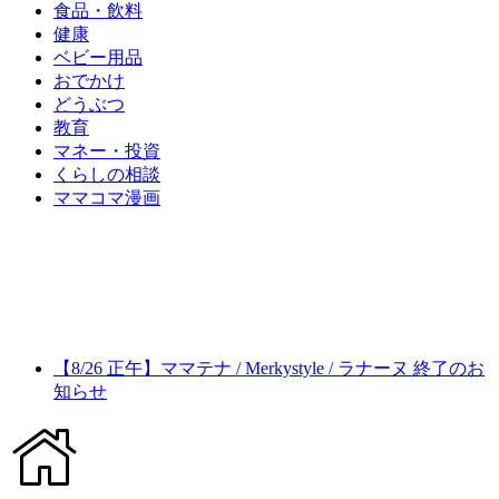
食品・飲料
健康
ベビー用品
おでかけ
どうぶつ
教育
マネー・投資
くらしの相談
ママコマ漫画
【8/26 正午】ママテナ / Merkystyle / ラナーヌ 終了のお
知らせ