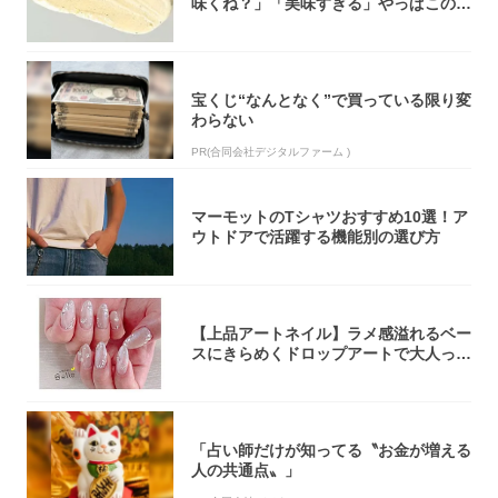
味くね？」「美味すぎる」やっぱこのク
オリティ...
宝くじ“なんとなく”で買っている限り変
わらない
PR(合同会社デジタルファーム )
マーモットのTシャツおすすめ10選！ア
ウトドアで活躍する機能別の選び方
【上品アートネイル】ラメ感溢れるベー
スにきらめくドロップアートで大人っぽ
く！
「占い師だけが知ってる〝お金が増える
人の共通点〟」