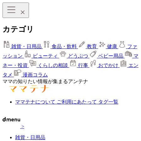
カテゴリ
雑貨・日用品
食品・飲料
教育
健康
ファ
ッション
ビューティ
どうぶつ
ベビー用品
マ
ネー・投資
くらしの相談
行事
おでかけ
エン
タメ
漫画コラム
ママの知りたい情報が集まるアンテナ
ママテナについて
ご利用にあたって
タグ一覧
>
雑貨・日用品