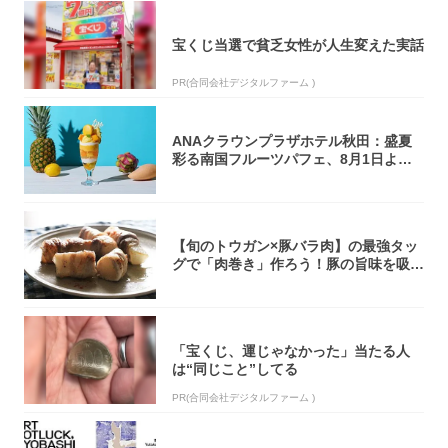
宝くじ当選で貧乏女性が人生変えた実話
PR(合同会社デジタルファーム )
ANAクラウンプラザホテル秋田：盛夏
彩る南国フルーツパフェ、8月1日より1
ヵ月限...
【旬のトウガン×豚バラ肉】の最強タッ
グで「肉巻き」作ろう！豚の旨味を吸い
尽くした...
「宝くじ、運じゃなかった」当たる人
は“同じこと”してる
PR(合同会社デジタルファーム )