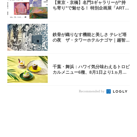
【東京・京橋】名門3ギャラリーが"持
ち寄り"で魅せる！ 特別企画展「ART P
O...
鉄骨が織りなす機能と美しさ テレビ塔
の夜 ザ・タワーホテルナゴヤ｜越智月
子
千葉・舞浜：ハワイ気分味わえるトロピ
カルメニュー6種、8月1日より1ヵ月限
定登場
Recommended by