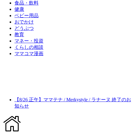
食品・飲料
健康
ベビー用品
おでかけ
どうぶつ
教育
マネー・投資
くらしの相談
ママコマ漫画
【8/26 正午】ママテナ / Merkystyle / ラナーヌ 終了のお
知らせ