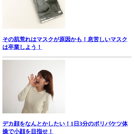
その肌荒れはマスクが原因かも！息苦しいマスク
は卒業しよう！
デカ顔をなんとかしたい！1日3分のポリバケツ体
操で小顔を目指せ！