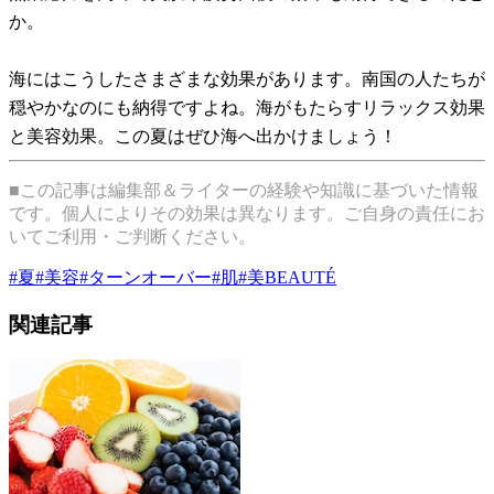
か。
海にはこうしたさまざまな効果があります。南国の人たちが
穏やかなのにも納得ですよね。海がもたらすリラックス効果
と美容効果。この夏はぜひ海へ出かけましょう！
■この記事は編集部＆ライターの経験や知識に基づいた情報
です。個人によりその効果は異なります。ご自身の責任にお
いてご利用・ご判断ください。
#
夏
#
美容
#
ターンオーバー
#
肌
#
美BEAUTÉ
関連記事