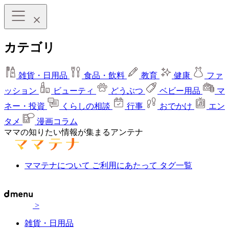
カテゴリ
雑貨・日用品
食品・飲料
教育
健康
ファ
ッション
ビューティ
どうぶつ
ベビー用品
マ
ネー・投資
くらしの相談
行事
おでかけ
エン
タメ
漫画コラム
ママの知りたい情報が集まるアンテナ
ママテナについて
ご利用にあたって
タグ一覧
>
雑貨・日用品