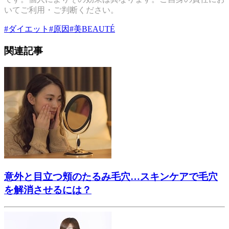
いてご利用・ご判断ください。
#
ダイエット
#
原因
#
美BEAUTÉ
関連記事
意外と目立つ頬のたるみ毛穴…スキンケアで毛穴
を解消させるには？