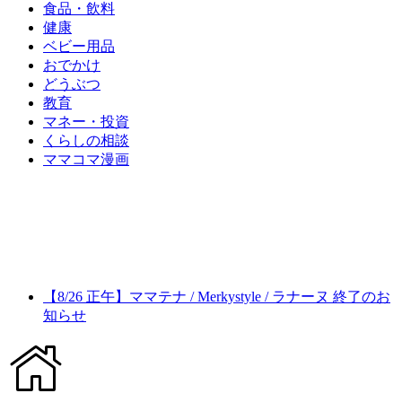
食品・飲料
健康
ベビー用品
おでかけ
どうぶつ
教育
マネー・投資
くらしの相談
ママコマ漫画
【8/26 正午】ママテナ / Merkystyle / ラナーヌ 終了のお
知らせ