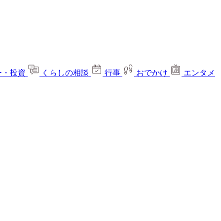
ー・投資
くらしの相談
行事
おでかけ
エンタメ