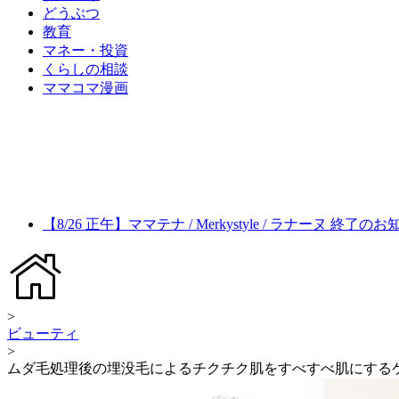
どうぶつ
教育
マネー・投資
くらしの相談
ママコマ漫画
【8/26 正午】ママテナ / Merkystyle / ラナーヌ 終了の
>
ビューティ
>
ムダ毛処理後の埋没毛によるチクチク肌をすべすべ肌にする