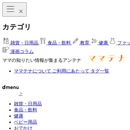
カテゴリ
雑貨・日用品
食品・飲料
教育
健康
ファ
漫画コラム
ママの知りたい情報が集まるアンテナ
ママテナについて
ご利用にあたって
タグ一覧
>
雑貨・日用品
食品・飲料
健康
ベビー用品
おでかけ