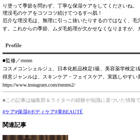
り塗って季節を問わず、丁寧な保湿ケアをしてくださいね。
埋没毛のケアをコツコツ続けてつるすべ肌！
厄介な埋没毛は、無理に引っこ抜いたりするのではなく、毛
す。これからの季節、ムダ毛処理が欠かせなくなりますが、
Profile
■監修／rnmm
コスメコンシェルジュ、日本化粧品検定1級、美容薬学検定1
得意ジャンルは、スキンケア・フェイスケア。実践しやすい
https://www.instagram.com/rnmms2/
■この記事は編集部＆ライターの経験や知識に基づいた情報
#
ケア
#
保湿
#
ボディケア
#
美BEAUTÉ
関連記事