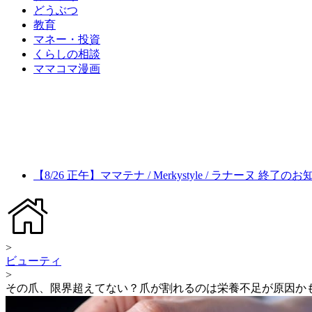
どうぶつ
教育
マネー・投資
くらしの相談
ママコマ漫画
【8/26 正午】ママテナ / Merkystyle / ラナーヌ 終了の
>
ビューティ
>
その爪、限界超えてない？爪が割れるのは栄養不足が原因か