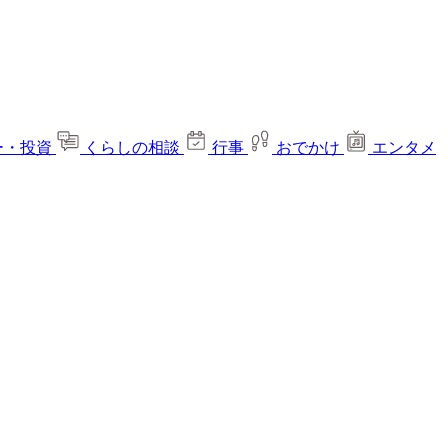
ー・投資
くらしの相談
行事
おでかけ
エンタメ