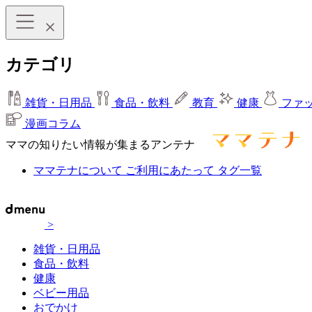
カテゴリ
雑貨・日用品
食品・飲料
教育
健康
ファ
漫画コラム
ママの知りたい情報が集まるアンテナ
ママテナについて
ご利用にあたって
タグ一覧
>
雑貨・日用品
食品・飲料
健康
ベビー用品
おでかけ