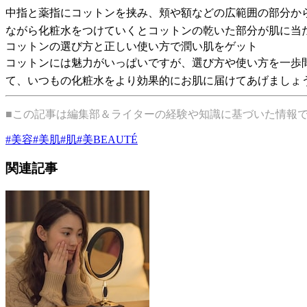
中指と薬指にコットンを挟み、頬や額などの広範囲の部分か
ながら化粧水をつけていくとコットンの乾いた部分が肌に当
コットンの選び方と正しい使い方で潤い肌をゲット
コットンには魅力がいっぱいですが、選び方や使い方を一歩
て、いつもの化粧水をより効果的にお肌に届けてあげましょ
■この記事は編集部＆ライターの経験や知識に基づいた情報
#
美容
#
美肌
#
肌
#
美BEAUTÉ
関連記事