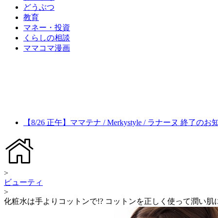
どうぶつ
教育
マネー・投資
くらしの相談
ママコマ漫画
【8/26 正午】ママテナ / Merkystyle / ラナーヌ 終了の
>
ビューティ
>
化粧水は手よりコットンで!? コットンを正しく使って潤い肌