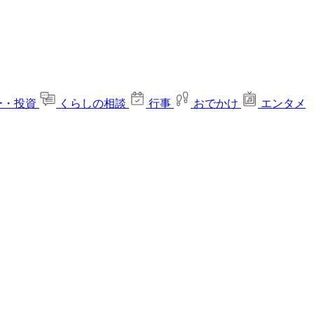
ー・投資
くらしの相談
行事
おでかけ
エンタメ