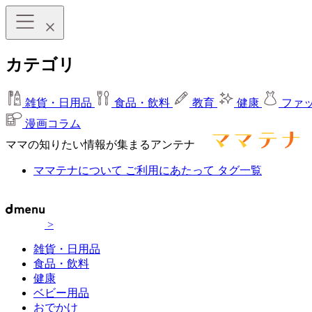
カテゴリ
雑貨・日用品
食品・飲料
教育
健康
ファ
漫画コラム
ママの知りたい情報が集まるアンテナ
ママテナについて
ご利用にあたって
タグ一覧
>
雑貨・日用品
食品・飲料
健康
ベビー用品
おでかけ