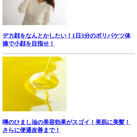
デカ顔をなんとかしたい！1日3分のポリバケツ体
操で小顔を目指せ！
噂のひまし油の美容効果がスゴイ！美肌に美髪！
さらに便通改善まで！