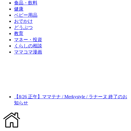
食品・飲料
健康
ベビー用品
おでかけ
どうぶつ
教育
マネー・投資
くらしの相談
ママコマ漫画
【8/26 正午】ママテナ / Merkystyle / ラナーヌ 終了のお
知らせ