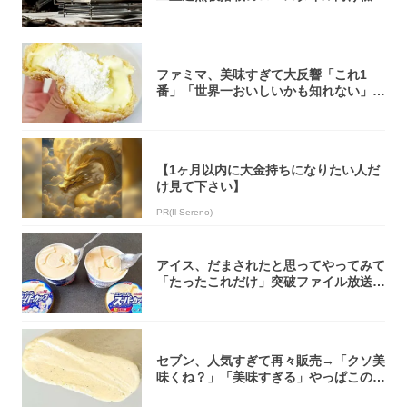
焚き火台
ファミマ、美味すぎて大反響「これ1
番」「世界一おいしいかも知れない」
「飲めそう」
【1ヶ月以内に大金持ちになりたい人だ
け見て下さい】
PR(Il Sereno)
アイス、だまされたと思ってやってみて
「たったこれだけ」突破ファイル放送で
大注目！...
セブン、人気すぎて再々販売→「クソ美
味くね？」「美味すぎる」やっぱこのク
オリティ...