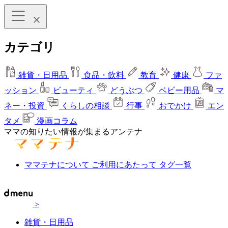
カテゴリ
雑貨・日用品
食品・飲料
教育
健康
ファ
ッション
ビューティ
どうぶつ
ベビー用品
マ
ネー・投資
くらしの相談
行事
おでかけ
エン
タメ
漫画コラム
ママの知りたい情報が集まるアンテナ
ママテナについて
ご利用にあたって
タグ一覧
>
雑貨・日用品