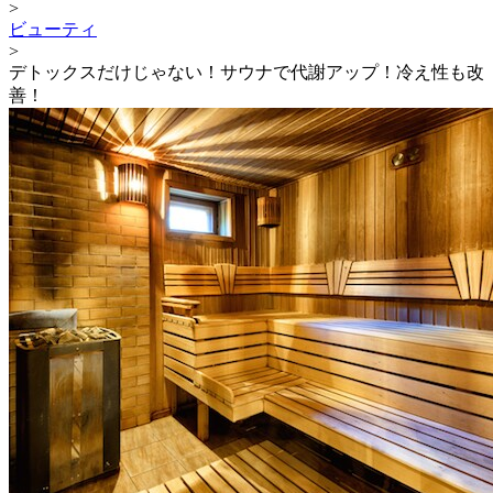
>
ビューティ
>
デトックスだけじゃない！サウナで代謝アップ！冷え性も改
善！