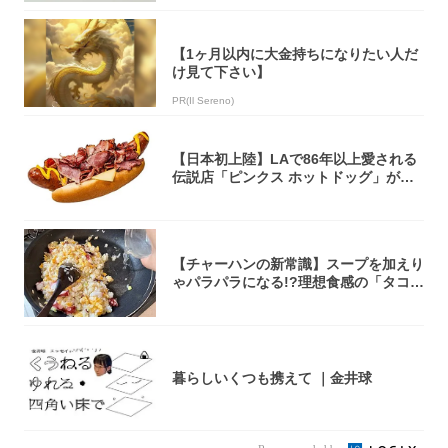
【1ヶ月以内に大金持ちになりたい人だ
け見て下さい】
PR(Il Sereno)
【日本初上陸】LAで86年以上愛される
伝説店「ピンクス ホットドッグ」が年
内に東...
【チャーハンの新常識】スープを加えり
ゃパラパラになる!?理想食感の「タコチ
ャーハ...
暮らしいくつも携えて ｜金井球