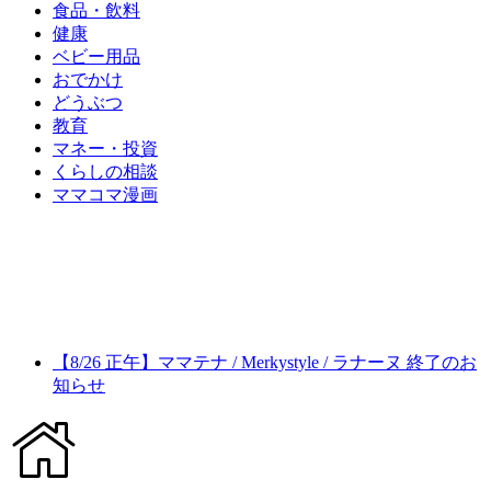
食品・飲料
健康
ベビー用品
おでかけ
どうぶつ
教育
マネー・投資
くらしの相談
ママコマ漫画
【8/26 正午】ママテナ / Merkystyle / ラナーヌ 終了のお
知らせ