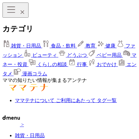
カテゴリ
雑貨・日用品
食品・飲料
教育
健康
ファ
ッション
ビューティ
どうぶつ
ベビー用品
マ
ネー・投資
くらしの相談
行事
おでかけ
エン
タメ
漫画コラム
ママの知りたい情報が集まるアンテナ
ママテナについて
ご利用にあたって
タグ一覧
>
雑貨・日用品