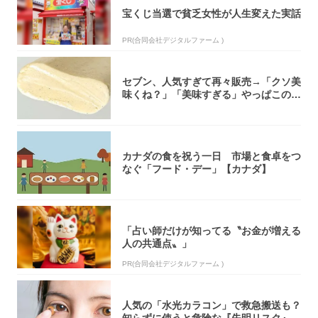
宝くじ当選で貧乏女性が人生変えた実話
PR(合同会社デジタルファーム )
セブン、人気すぎて再々販売→「クソ美
味くね？」「美味すぎる」やっぱこのク
オリティ...
カナダの食を祝う一日 市場と食卓をつ
なぐ「フード・デー」【カナダ】
「占い師だけが知ってる〝お金が増える
人の共通点〟」
PR(合同会社デジタルファーム )
人気の「水光カラコン」で救急搬送も？