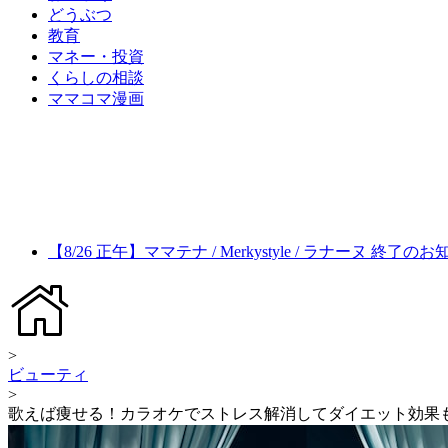
どうぶつ
教育
マネー・投資
くらしの相談
ママコマ漫画
【8/26 正午】ママテナ / Merkystyle / ラナーヌ 終了の
>
ビューティ
>
歌えば痩せる！カラオケでストレス解消してダイエット効果