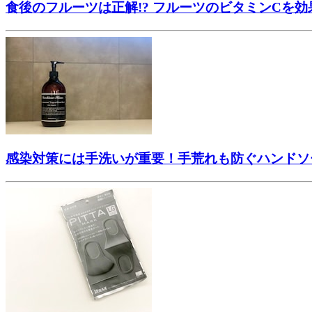
食後のフルーツは正解!? フルーツのビタミンCを
感染対策には手洗いが重要！手荒れも防ぐハンドソ