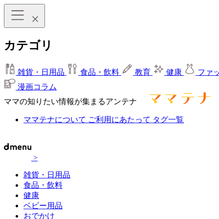
カテゴリ
雑貨・日用品
食品・飲料
教育
健康
ファ
漫画コラム
ママの知りたい情報が集まるアンテナ
ママテナについて
ご利用にあたって
タグ一覧
>
雑貨・日用品
食品・飲料
健康
ベビー用品
おでかけ