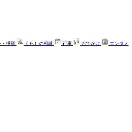
ー・投資
くらしの相談
行事
おでかけ
エンタメ