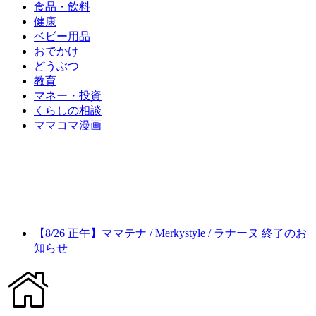
食品・飲料
健康
ベビー用品
おでかけ
どうぶつ
教育
マネー・投資
くらしの相談
ママコマ漫画
【8/26 正午】ママテナ / Merkystyle / ラナーヌ 終了のお
知らせ