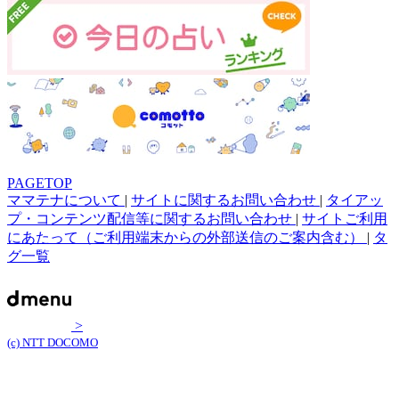
PAGETOP
ママテナについて
|
サイトに関するお問い合わせ
|
タイアッ
プ・コンテンツ配信等に関するお問い合わせ
|
サイトご利用
にあたって（ご利用端末からの外部送信のご案内含む）
|
タ
グ一覧
>
(c) NTT DOCOMO