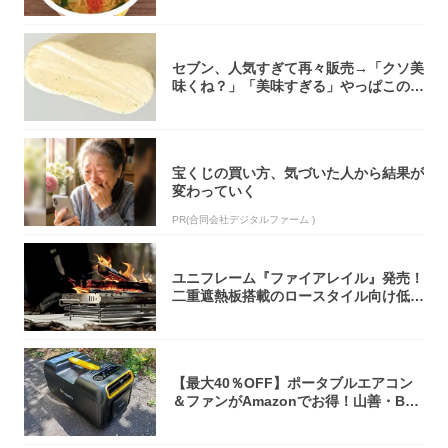
セブン、人気すぎて再々販売→「クソ美
味くね？」「美味すぎる」やっぱこのク
オリティ...
宝くじの買い方、気づいた人から結果が
変わっていく
PR(合同会社デジタルファーム )
ユニフレーム『ファイアレイル』発売！
二重遮熱板搭載のロースタイル向け低型
焚き火台
【最大40％OFF】ポータブルエアコン
＆ファンがAmazonでお得！山善・Bo
u...