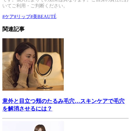
いてご利用・ご判断ください。
#
ケア
#
リップ
#
美BEAUTÉ
関連記事
意外と目立つ頬のたるみ毛穴…スキンケアで毛穴
を解消させるには？