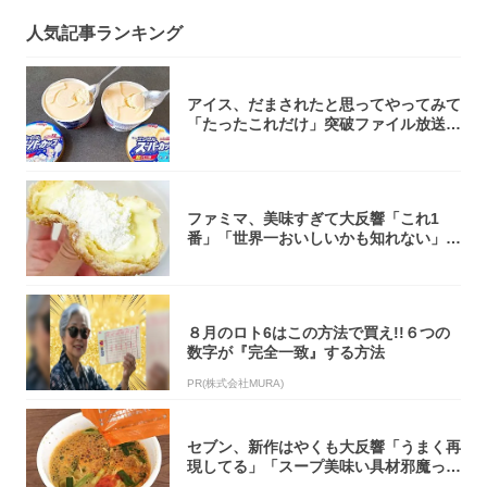
人気記事ランキング
アイス、だまされたと思ってやってみて
「たったこれだけ」突破ファイル放送で
大注目！...
ファミマ、美味すぎて大反響「これ1
番」「世界一おいしいかも知れない」
「飲めそう」
８月のロト6はこの方法で買え!!６つの
数字が『完全一致』する方法
PR(株式会社MURA)
セブン、新作はやくも大反響「うまく再
現してる」「スープ美味い具材邪魔って
くらい美...