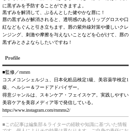
に黒ずみを予防することができますよ。
黒ずみを解消して、ぷるんとした健やかな唇に！
唇の黒ずみが解消されると、透明感のあるリップグロスや口
紅などもぐんと引き立ちます。唇の紫外線対策や優しいクレ
ンジング、刺激や摩擦を与えないことなどを心がけて、唇の
黒ずみとさよならしたいですね！
Profile
■監修／rnmm
コスメコンシェルジュ、日本化粧品検定1級、美容薬学検定1
級、ヘルシー＆フードアドバイザー。
得意ジャンルは、スキンケア・フェイスケア。実践しやすい
美容ケアを美容メディア等で発信している。
https://www.instagram.com/rnmms2/
■この記事は編集部＆ライターの経験や知識に基づいた情報
です。個人によりその効果は異なります。ご自身の責任にお