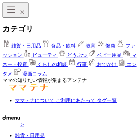
カテゴリ
雑貨・日用品
食品・飲料
教育
健康
ファ
ッション
ビューティ
どうぶつ
ベビー用品
マ
ネー・投資
くらしの相談
行事
おでかけ
エン
タメ
漫画コラム
ママの知りたい情報が集まるアンテナ
ママテナについて
ご利用にあたって
タグ一覧
>
雑貨・日用品