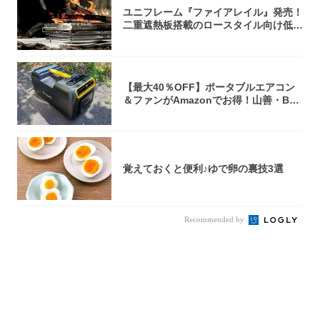
ユニフレーム『ファイアレイル』発売！
二重遮熱板搭載のロースタイル向け低型
焚き火台
【最大40％OFF】ポータブルエアコン
＆ファンがAmazonでお得！山善・Bo
u...
覚えておくと便利♪ゆで卵の裏技3選
Recommended by