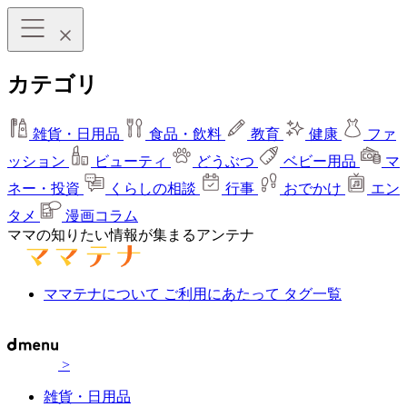
カテゴリ
雑貨・日用品
食品・飲料
教育
健康
ファ
ッション
ビューティ
どうぶつ
ベビー用品
マ
ネー・投資
くらしの相談
行事
おでかけ
エン
タメ
漫画コラム
ママの知りたい情報が集まるアンテナ
ママテナについて
ご利用にあたって
タグ一覧
>
雑貨・日用品