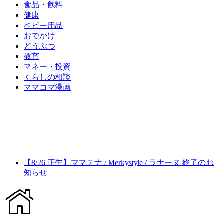
食品・飲料
健康
ベビー用品
おでかけ
どうぶつ
教育
マネー・投資
くらしの相談
ママコマ漫画
【8/26 正午】ママテナ / Merkystyle / ラナーヌ 終了のお
知らせ