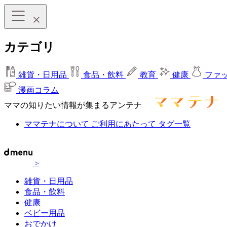
カテゴリ
雑貨・日用品
食品・飲料
教育
健康
ファ
漫画コラム
ママの知りたい情報が集まるアンテナ
ママテナについて
ご利用にあたって
タグ一覧
>
雑貨・日用品
食品・飲料
健康
ベビー用品
おでかけ