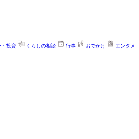
ー・投資
くらしの相談
行事
おでかけ
エンタメ