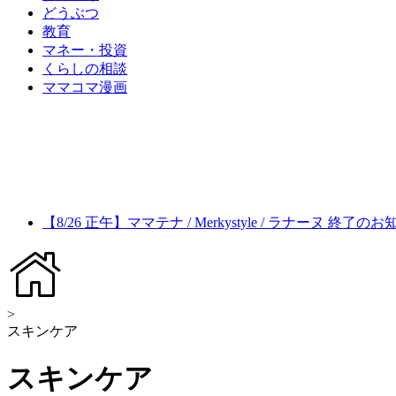
どうぶつ
教育
マネー・投資
くらしの相談
ママコマ漫画
【8/26 正午】ママテナ / Merkystyle / ラナーヌ 終了の
>
スキンケア
スキンケア