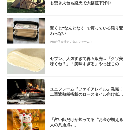
も焚き火台も楽天で大幅値下げ中
宝くじ“なんとなく”で買っている限り変
わらない
PR(合同会社デジタルファーム )
セブン、人気すぎて再々販売→「クソ美
味くね？」「美味すぎる」やっぱこのク
オリティ...
ユニフレーム『ファイアレイル』発売！
二重遮熱板搭載のロースタイル向け低型
焚き火台
「占い師だけが知ってる〝お金が増える
人の共通点〟」