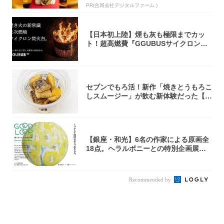
PR(合同会社デジタルファーム )
【日本初上陸】煙も灰も極限までカッ
ト！超高燃費『GGUBUSサイクロン焚
火台』が...
セブンでもろ活！新作「焼きとうもろこ
しスムージー」が飲む新体験だった【東
京の一部...
【銀座・和光】6名の作家による原画全
18点。ヘラルボニーとの特別企画展「G
OOD...
Recommended by