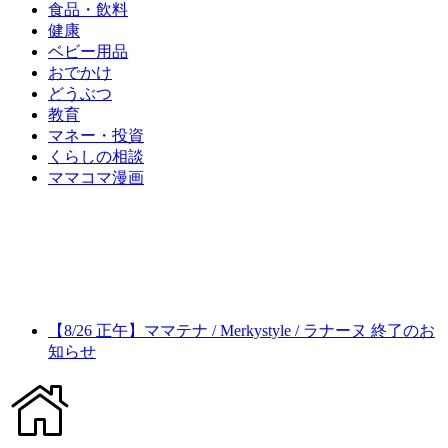
食品・飲料
健康
ベビー用品
おでかけ
どうぶつ
教育
マネー・投資
くらしの相談
ママコマ漫画
【8/26 正午】ママテナ / Merkystyle / ラナーヌ 終了のお
知らせ