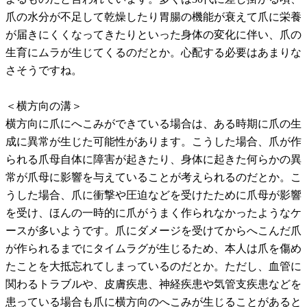
爪の水分が不足して乾燥したり胃腸の機能が衰えて爪に栄養
が届きにくくなってきたりといった身体の変化に伴い、爪の
生育にムラが生じてくるのだとか。心配する必要はあまりな
さそうですね。
＜横方向の溝＞
横方向に爪にへこみができている場合は、ある時期に爪の生
成に異常が生じた可能性があります。こうした場合、爪が作
られる爪母自体に障害が起きたり、身体に起きた何らかの異
常が爪母に影響を与えていることが考えられるのだとか。こ
うした場合、爪に衝撃や圧迫などを受けたために爪母が影響
を受け、ほんの一時的に爪がうまく作られなかったようなケ
ースが多いようです。爪にダメージを受けてからへこんだ爪
が作られるまでにタイムラグが生じるため、本人は爪を傷め
たことを大抵忘れてしまっているのだとか。ただし、血管に
関わるトラブルや、皮膚疾患、神経疾患や気管支疾患などを
患っている場合も爪に横方向のへこみが生じることがあると