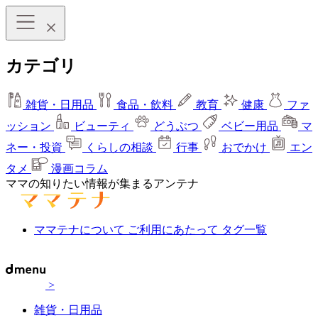
カテゴリ
雑貨・日用品
食品・飲料
教育
健康
ファ
ッション
ビューティ
どうぶつ
ベビー用品
マ
ネー・投資
くらしの相談
行事
おでかけ
エン
タメ
漫画コラム
ママの知りたい情報が集まるアンテナ
ママテナについて
ご利用にあたって
タグ一覧
>
雑貨・日用品