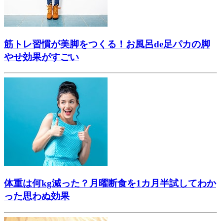
筋トレ習慣が美脚をつくる！お風呂de足パカの脚
やせ効果がすごい
体重は何kg減った？月曜断食を1カ月半試してわか
った思わぬ効果