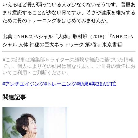
いえるほど骨が弱っている人が少なくないそうです。普段あ
まり意識することが少ない骨ですが、若さや健康を維持する
ために骨のトレーニングをはじめてみませんか。
出典：NHKスペシャル「人体」取材班（2018）『NHKスペ
シャル 人体 神秘の巨大ネットワーク 第2巻』東京書籍
■この記事は編集部＆ライターの経験や知識に基づいた情報
です。個人によりその効果は異なります。ご自身の責任にお
いてご利用・ご判断ください。
#
アンチエイジング
#
トレーニング
#
効果
#
美BEAUTÉ
関連記事