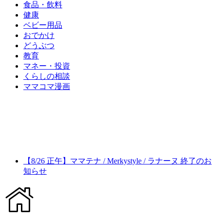
食品・飲料
健康
ベビー用品
おでかけ
どうぶつ
教育
マネー・投資
くらしの相談
ママコマ漫画
【8/26 正午】ママテナ / Merkystyle / ラナーヌ 終了のお
知らせ