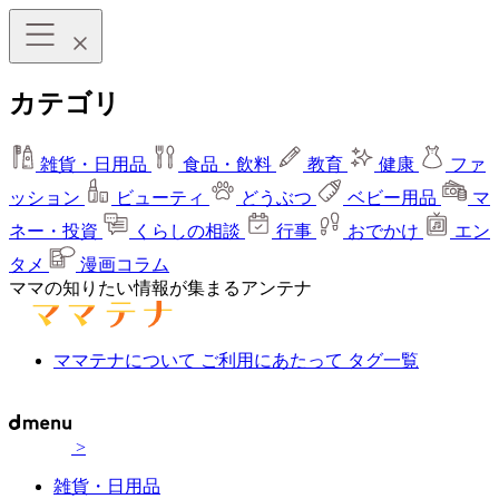
カテゴリ
雑貨・日用品
食品・飲料
教育
健康
ファ
ッション
ビューティ
どうぶつ
ベビー用品
マ
ネー・投資
くらしの相談
行事
おでかけ
エン
タメ
漫画コラム
ママの知りたい情報が集まるアンテナ
ママテナについて
ご利用にあたって
タグ一覧
>
雑貨・日用品