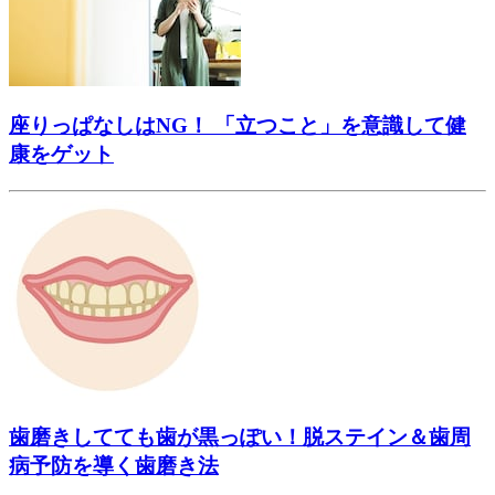
座りっぱなしはNG！ 「立つこと」を意識して健
康をゲット
歯磨きしてても歯が黒っぽい！脱ステイン＆歯周
病予防を導く歯磨き法