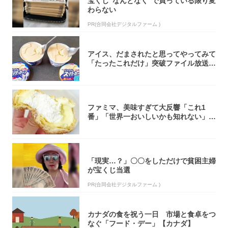
宝くじ“なんとなく”で買っている限り変
わらない
PR(合同会社デジタルファーム )
アイス、だまされたと思ってやってみて
「たったこれだけ」突破ファイル放送で
大注目！...
ファミマ、美味すぎて大反響「これ1
番」「世界一おいしいかも知れない」
「飲めそう」
「現実…？」〇〇をしただけで貧困主婦
が宝くじ当選
PR(合同会社デジタルファーム )
カナダの食を祝う一日 市場と食卓をつ
なぐ「フード・デー」【カナダ】