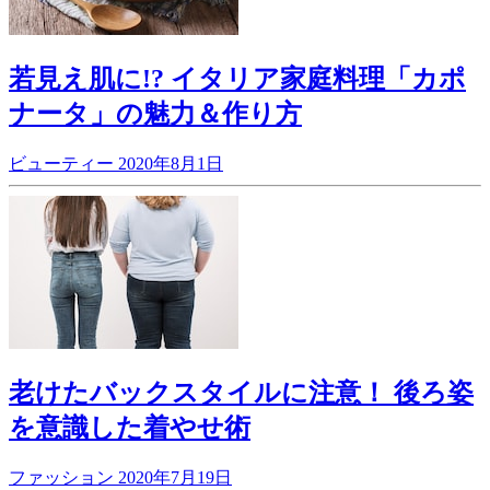
若見え肌に!? イタリア家庭料理「カポ
ナータ」の魅力＆作り方
ビューティー
2020年8月1日
老けたバックスタイルに注意！ 後ろ姿
を意識した着やせ術
ファッション
2020年7月19日