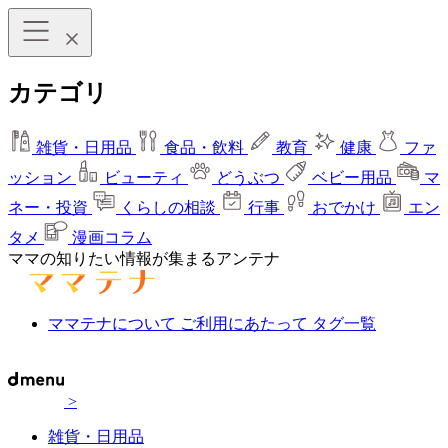
カテゴリ
雑貨・日用品
食品・飲料
教育
健康
ファ
ッション
ビューティ
どうぶつ
ベビー用品
マ
ネー・投資
くらしの相談
行事
おでかけ
エン
タメ
漫画コラム
ママの知りたい情報が集まるアンテナ
ママテナについて
ご利用にあたって
タグ一覧
>
雑貨・日用品