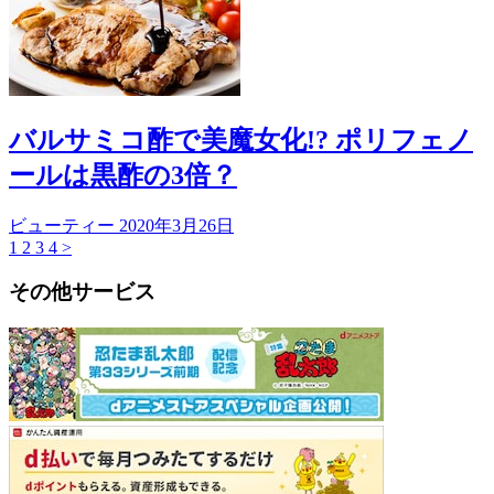
バルサミコ酢で美魔女化!? ポリフェノ
ールは黒酢の3倍？
ビューティー
2020年3月26日
1
2
3
4
>
その他サービス