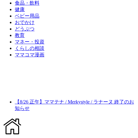
食品・飲料
健康
ベビー用品
おでかけ
どうぶつ
教育
マネー・投資
くらしの相談
ママコマ漫画
【8/26 正午】ママテナ / Merkystyle / ラナーヌ 終了のお
知らせ