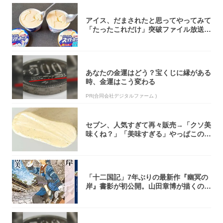
アイス、だまされたと思ってやってみて
「たったこれだけ」突破ファイル放送で
大注目！...
あなたの金運はどう？宝くじに縁がある
時、金運はこう変わる
PR(合同会社デジタルファーム )
セブン、人気すぎて再々販売→「クソ美
味くね？」「美味すぎる」やっぱこのク
オリティ...
「十二国記」7年ぶりの最新作『幽冥の
岸』書影が初公開。山田章博が描くのは
謎めいた...