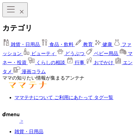
カテゴリ
雑貨・日用品
食品・飲料
教育
健康
ファ
ッション
ビューティ
どうぶつ
ベビー用品
マ
ネー・投資
くらしの相談
行事
おでかけ
エン
タメ
漫画コラム
ママの知りたい情報が集まるアンテナ
ママテナについて
ご利用にあたって
タグ一覧
>
雑貨・日用品