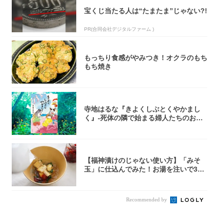
宝くじ当たる人は“たまたま”じゃない?!
PR(合同会社デジタルファーム )
もっちり食感がやみつき！オクラのもち
もち焼き
寺地はるな『きよくしぶとくやかまし
く』-死体の隣で始まる婦人たちのお茶
会⁉ 秘密...
【福神漬けのじゃない使い方】「みそ
玉」に仕込んでみた！お湯を注いで30
秒で…朝の...
Recommended by