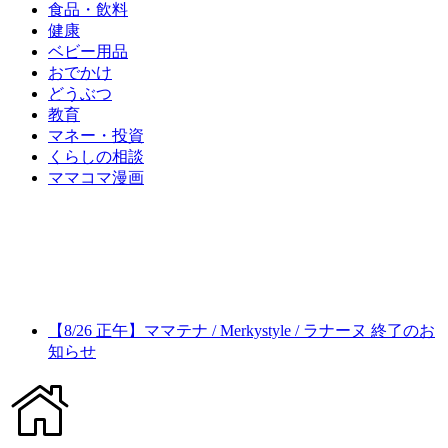
食品・飲料
健康
ベビー用品
おでかけ
どうぶつ
教育
マネー・投資
くらしの相談
ママコマ漫画
【8/26 正午】ママテナ / Merkystyle / ラナーヌ 終了のお
知らせ