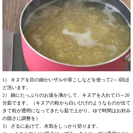
1） キヌアを目の細かいザルや茶こしなどを使って2～3回ほ
ど洗います。
2） 鍋にたっぷりのお湯を沸かして、キヌアを入れて15～20
分茹でます。（キヌアの粒から白いひげのようなものが出て
きて粒が透明になってきたら茹で上がり。ゆで時間はお好み
の固さに調整を）
3） ざるにあけて、水気をしっかり切ります。