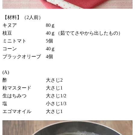
【材料】（2人前）
キヌア 80ｇ
枝豆 40ｇ（茹でてさやから出したもの）
ミニトマト 5個
コーン 40ｇ
ブラックオリーブ 4個
(A)
酢 大さじ2
粒マスタード 大さじ1
生はちみつ 大さじ1/2
塩 小さじ1/3
エゴマオイル 大さじ1