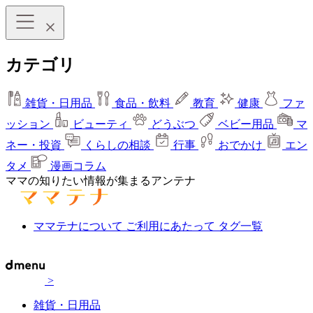
カテゴリ
雑貨・日用品
食品・飲料
教育
健康
ファ
ッション
ビューティ
どうぶつ
ベビー用品
マ
ネー・投資
くらしの相談
行事
おでかけ
エン
タメ
漫画コラム
ママの知りたい情報が集まるアンテナ
ママテナについて
ご利用にあたって
タグ一覧
>
雑貨・日用品