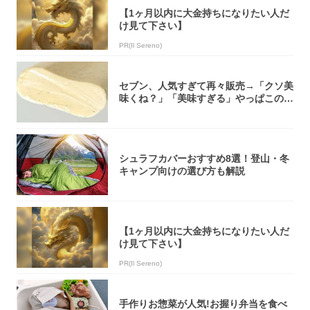
【1ヶ月以内に大金持ちになりたい人だ
け見て下さい】
PR(Il Sereno)
セブン、人気すぎて再々販売→「クソ美
味くね？」「美味すぎる」やっぱこのク
オリティ...
シュラフカバーおすすめ8選！登山・冬
キャンプ向けの選び方も解説
【1ヶ月以内に大金持ちになりたい人だ
け見て下さい】
PR(Il Sereno)
手作りお惣菜が人気!お握り弁当を食べ