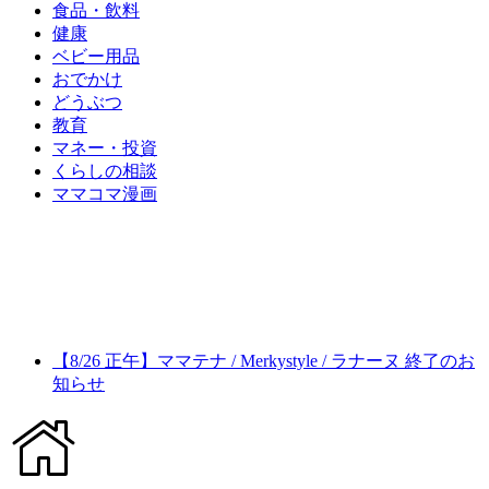
食品・飲料
健康
ベビー用品
おでかけ
どうぶつ
教育
マネー・投資
くらしの相談
ママコマ漫画
【8/26 正午】ママテナ / Merkystyle / ラナーヌ 終了のお
知らせ