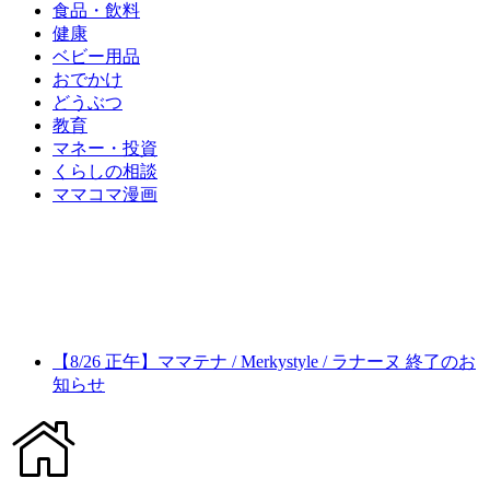
食品・飲料
健康
ベビー用品
おでかけ
どうぶつ
教育
マネー・投資
くらしの相談
ママコマ漫画
【8/26 正午】ママテナ / Merkystyle / ラナーヌ 終了のお
知らせ