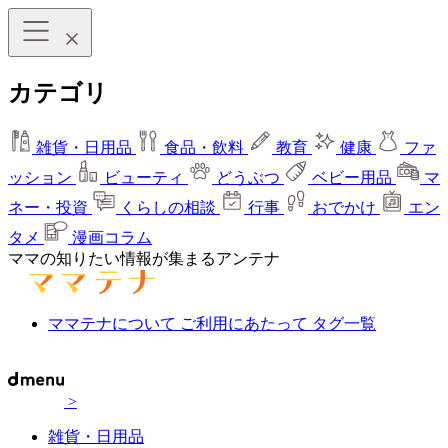
カテゴリ
雑貨・日用品
食品・飲料
教育
健康
ファ
ッション
ビューティ
どうぶつ
ベビー用品
マ
ネー・投資
くらしの相談
行事
おでかけ
エン
タメ
漫画コラム
ママの知りたい情報が集まるアンテナ
ママテナについて
ご利用にあたって
タグ一覧
>
雑貨・日用品