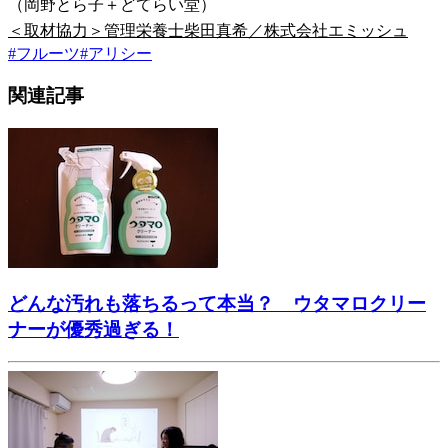
（岡野とら子＋どてらい堂）
＜取材協力＞管理栄養士柴田真希／株式会社エミッシュ
#
フルーツ
#
アリシー
関連記事
どんな汚れも落ちるって本当？ ウタマロクリー
ナーが優秀過ぎる！