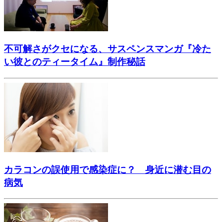
不可解さがクセになる、サスペンスマンガ『冷た
い彼とのティータイム』制作秘話
カラコンの誤使用で感染症に？ 身近に潜む目の
病気