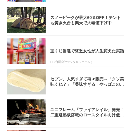
スノーピークが最大60％OFF！テント
も焚き火台も楽天で大幅値下げ中
宝くじ当選で貧乏女性が人生変えた実話
PR(合同会社デジタルファーム )
セブン、人気すぎて再々販売→「クソ美
味くね？」「美味すぎる」やっぱこのク
オリティ...
ユニフレーム『ファイアレイル』発売！
二重遮熱板搭載のロースタイル向け低型
焚き火台