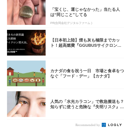
「宝くじ、運じゃなかった」当たる人
は“同じこと”してる
PR(合同会社デジタルファーム )
【日本初上陸】煙も灰も極限までカッ
ト！超高燃費『GGUBUSサイクロン焚
火台』が...
カナダの食を祝う一日 市場と食卓をつ
なぐ「フード・デー」【カナダ】
人気の「水光カラコン」で救急搬送も？
知らずに使うと危険な『失明リスク』と
医師が教...
Recommended by