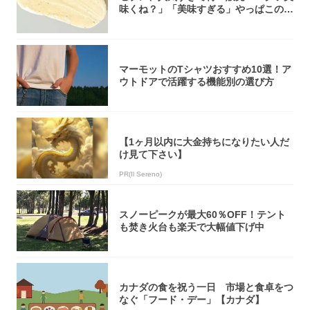
味くね？」「美味すぎる」やっぱこのク
オリティ...
マーモットのTシャツおすすめ10選！ア
ウトドアで活躍する機能別の選び方
【1ヶ月以内に大金持ちになりたい人だ
け見て下さい】
PR(Il Sereno)
スノーピークが最大60％OFF！テント
も焚き火台も楽天で大幅値下げ中
カナダの食を祝う一日 市場と食卓をつ
なぐ「フード・デー」【カナダ】