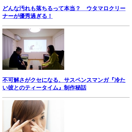
どんな汚れも落ちるって本当？ ウタマロクリー
ナーが優秀過ぎる！
不可解さがクセになる、サスペンスマンガ『冷た
い彼とのティータイム』制作秘話