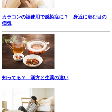
カラコンの誤使用で感染症に？ 身近に潜む目の
病気
知ってる？ 漢方と生薬の違い