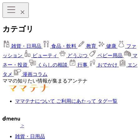
カテゴリ
雑貨・日用品
食品・飲料
教育
健康
ファ
ッション
ビューティ
どうぶつ
ベビー用品
マ
ネー・投資
くらしの相談
行事
おでかけ
エン
タメ
漫画コラム
ママの知りたい情報が集まるアンテナ
ママテナについて
ご利用にあたって
タグ一覧
>
雑貨・日用品