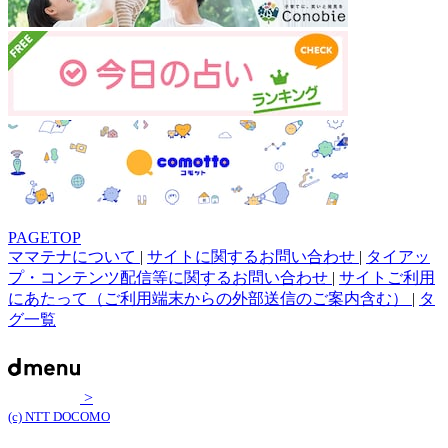
PAGETOP
ママテナについて
|
サイトに関するお問い合わせ
|
タイアッ
プ・コンテンツ配信等に関するお問い合わせ
|
サイトご利用
にあたって（ご利用端末からの外部送信のご案内含む）
|
タ
グ一覧
>
(c) NTT DOCOMO