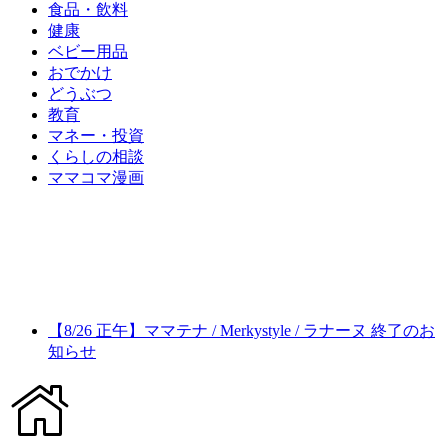
食品・飲料
健康
ベビー用品
おでかけ
どうぶつ
教育
マネー・投資
くらしの相談
ママコマ漫画
【8/26 正午】ママテナ / Merkystyle / ラナーヌ 終了のお
知らせ