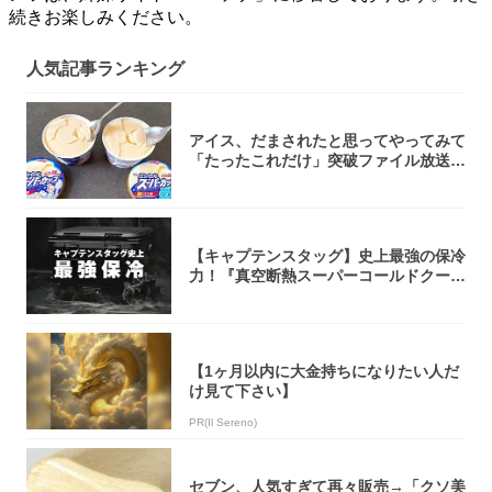
続きお楽しみください。
人気記事ランキング
アイス、だまされたと思ってやってみて
「たったこれだけ」突破ファイル放送で
大注目！...
【キャプテンスタッグ】史上最強の保冷
力！『真空断熱スーパーコールドクーラ
ーボック...
【1ヶ月以内に大金持ちになりたい人だ
け見て下さい】
PR(Il Sereno)
セブン、人気すぎて再々販売→「クソ美