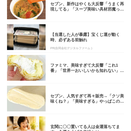
セブン、新作はやくも大反響「うまく再
現してる」「スープ美味い具材邪魔って
くらい美...
【当選した人が暴露】宝くじ運が動く
時、必ずある前触れ
PR(合同会社デジタルファーム )
ファミマ、美味すぎて大反響「これ1
番」「世界一おいしいかも知れない」
「飲めそう」
セブン、人気すぎて再々販売→「クソ美
味くね？」「美味すぎる」やっぱこのク
オリティ...
玄関に〇〇置いてる人は金運落ちてま