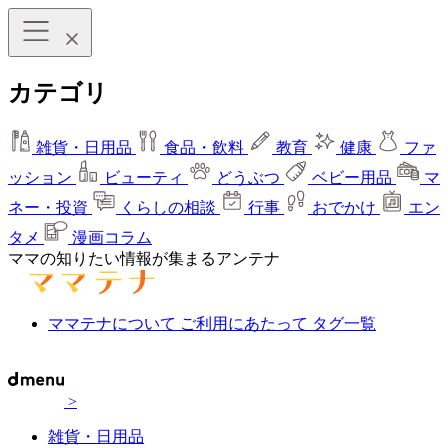
カテゴリ
雑貨・日用品
食品・飲料
教育
健康
ファ
ッション
ビューティ
どうぶつ
ベビー用品
マ
ネー・投資
くらしの相談
行事
おでかけ
エン
タメ
漫画コラム
ママの知りたい情報が集まるアンテナ
ママテナについて
ご利用にあたって
タグ一覧
>
雑貨・日用品