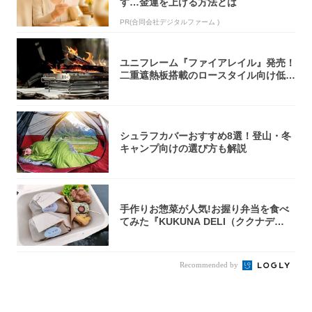
す…金運を上げる方法とは
PR(合同会社デジタルファーム )
ユニフレーム『ファイアレイル』発売！
二重遮熱板搭載のロースタイル向け低型
焚き火台
シュラフカバーおすすめ8選！登山・冬
キャンプ向けの選び方も解説
手作りお惣菜が人気!お握り弁当を食べ
てみた『KUKUNA DELI（ククナデ
リ）...
Recommended by