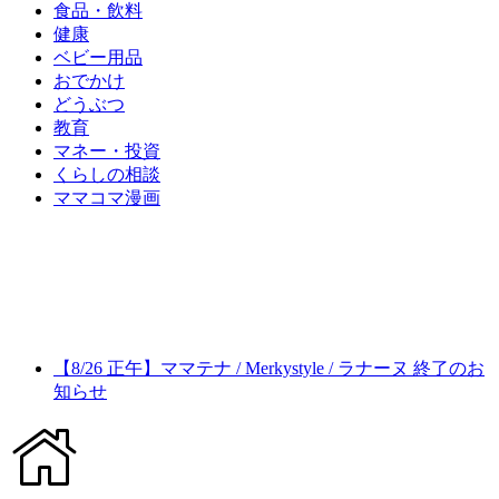
食品・飲料
健康
ベビー用品
おでかけ
どうぶつ
教育
マネー・投資
くらしの相談
ママコマ漫画
【8/26 正午】ママテナ / Merkystyle / ラナーヌ 終了のお
知らせ