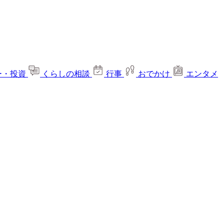
ー・投資
くらしの相談
行事
おでかけ
エンタメ