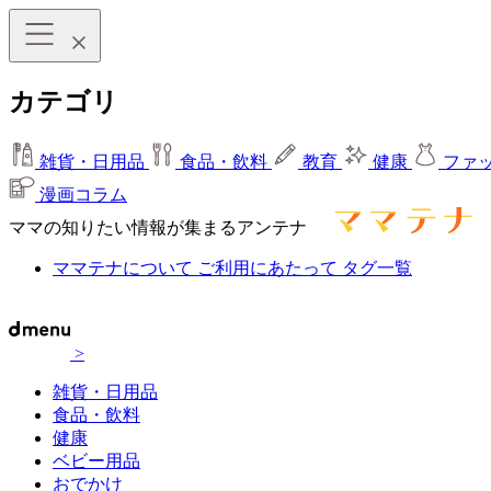
カテゴリ
雑貨・日用品
食品・飲料
教育
健康
ファ
漫画コラム
ママの知りたい情報が集まるアンテナ
ママテナについて
ご利用にあたって
タグ一覧
>
雑貨・日用品
食品・飲料
健康
ベビー用品
おでかけ