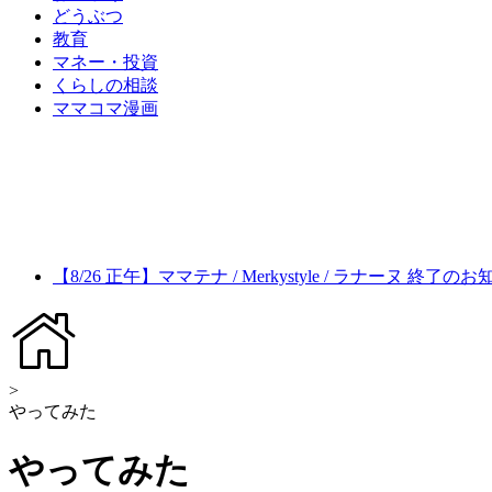
どうぶつ
教育
マネー・投資
くらしの相談
ママコマ漫画
【8/26 正午】ママテナ / Merkystyle / ラナーヌ 終了の
>
やってみた
やってみた