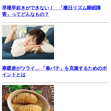
早寝早起きができない！ 「概日リズム睡眠障
害」ってどんなもの？
寒暖差がツライ… 「春バテ」を克服するためのポ
イントとは