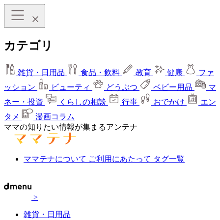
カテゴリ
雑貨・日用品
食品・飲料
教育
健康
ファ
ッション
ビューティ
どうぶつ
ベビー用品
マ
ネー・投資
くらしの相談
行事
おでかけ
エン
タメ
漫画コラム
ママの知りたい情報が集まるアンテナ
ママテナについて
ご利用にあたって
タグ一覧
>
雑貨・日用品