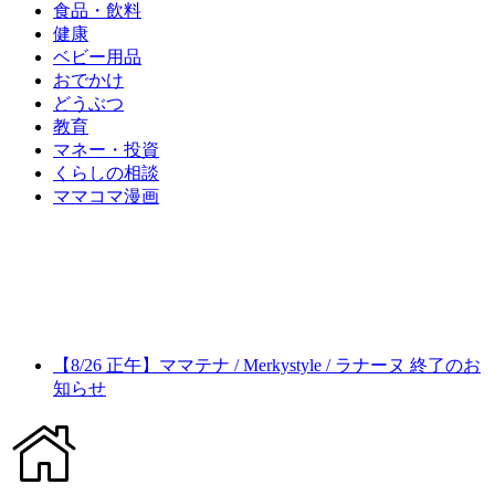
食品・飲料
健康
ベビー用品
おでかけ
どうぶつ
教育
マネー・投資
くらしの相談
ママコマ漫画
【8/26 正午】ママテナ / Merkystyle / ラナーヌ 終了のお
知らせ