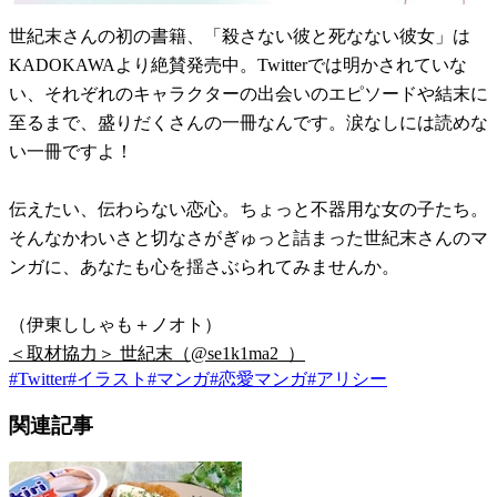
世紀末さんの初の書籍、「殺さない彼と死なない彼女」は
KADOKAWAより絶賛発売中。Twitterでは明かされていな
い、それぞれのキャラクターの出会いのエピソードや結末に
至るまで、盛りだくさんの一冊なんです。涙なしには読めな
い一冊ですよ！
伝えたい、伝わらない恋心。ちょっと不器用な女の子たち。
そんなかわいさと切なさがぎゅっと詰まった世紀末さんのマ
ンガに、あなたも心を揺さぶられてみませんか。
（伊東ししゃも＋ノオト）
＜取材協力＞ 世紀末（@se1k1ma2_）
#
Twitter
#
イラスト
#
マンガ
#
恋愛マンガ
#
アリシー
関連記事