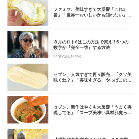
ファミマ、美味すぎて大反響「これ1
番」「世界一おいしいかも知れない」
「飲めそう」
８月のロト6はこの方法で買え!!６つの
数字が『完全一致』する方法
PR(株式会社MURA)
セブン、人気すぎて再々販売→「クソ美
味くね？」「美味すぎる」やっぱこのク
オリティ...
セブン、新作はやくも大反響「うまく再
現してる」「スープ美味い具材邪魔って
くらい美...