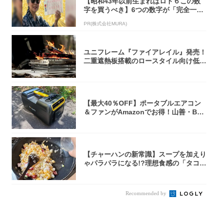
【昭和43年以前生まれはロト６この数
字を買うべき】6つの数字が「完全一
致」する方...
PR(株式会社MURA)
ユニフレーム『ファイアレイル』発売！
二重遮熱板搭載のロースタイル向け低型
焚き火台
【最大40％OFF】ポータブルエアコン
＆ファンがAmazonでお得！山善・Bo
u...
【チャーハンの新常識】スープを加えり
ゃパラパラになる!?理想食感の「タコチ
ャーハ...
Recommended by