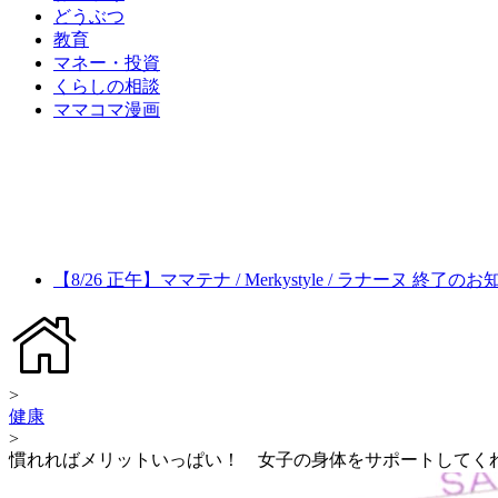
どうぶつ
教育
マネー・投資
くらしの相談
ママコマ漫画
【8/26 正午】ママテナ / Merkystyle / ラナーヌ 終了の
>
健康
>
慣れればメリットいっぱい！ 女子の身体をサポートしてく