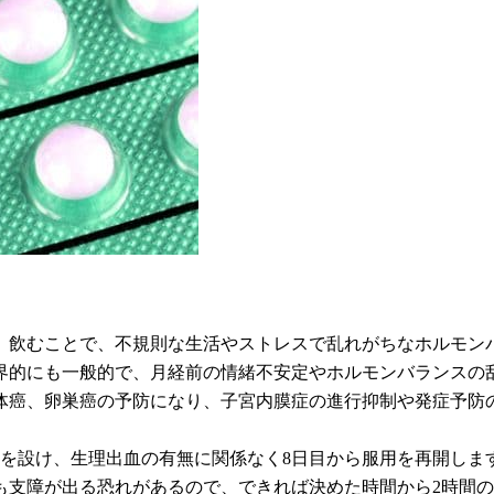
す。飲むことで、不規則な生活やストレスで乱れがちなホルモン
世界的にも一般的で、月経前の情緒不安定やホルモンバランスの
体癌、卵巣癌の予防になり、子宮内膜症の進行抑制や発症予防
間を設け、生理出血の有無に関係なく8日目から服用を再開しま
も支障が出る恐れがあるので、できれば決めた時間から2時間