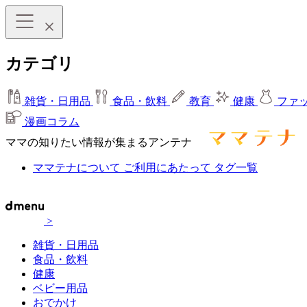
カテゴリ
雑貨・日用品
食品・飲料
教育
健康
ファ
漫画コラム
ママの知りたい情報が集まるアンテナ
ママテナについて
ご利用にあたって
タグ一覧
>
雑貨・日用品
食品・飲料
健康
ベビー用品
おでかけ