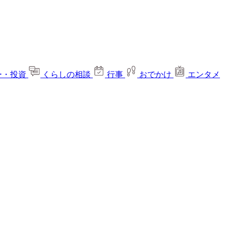
ー・投資
くらしの相談
行事
おでかけ
エンタメ