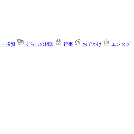
ー・投資
くらしの相談
行事
おでかけ
エンタメ