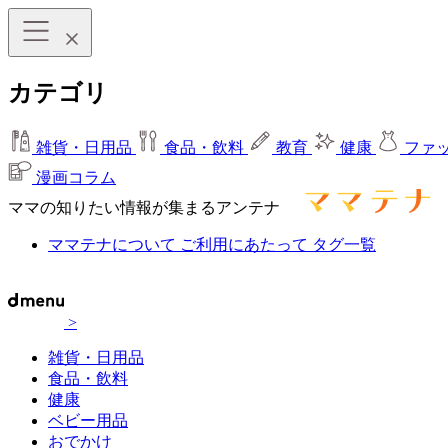
カテゴリ
雑貨・日用品
食品・飲料
教育
健康
ファ
漫画コラム
ママの知りたい情報が集まるアンテナ
ママテナについて
ご利用にあたって
タグ一覧
>
雑貨・日用品
食品・飲料
健康
ベビー用品
おでかけ