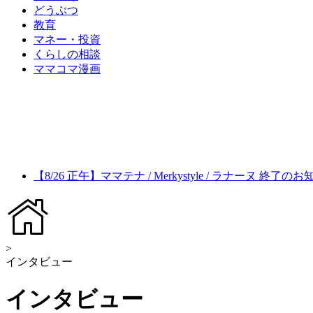
どうぶつ
教育
マネー・投資
くらしの相談
ママコマ漫画
【8/26 正午】ママテナ / Merkystyle / ラナーヌ 終了の
>
インタビュー
インタビュー