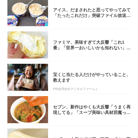
アイス、だまされたと思ってやってみて
「たったこれだけ」突破ファイル放送で
大注目！...
ファミマ、美味すぎて大反響「これ1
番」「世界一おいしいかも知れない」
「飲めそう」
宝くじ当たる人だけがやっていること、
教えます
PR(合同会社デジタルファーム )
セブン、新作はやくも大反響「うまく再
現してる」「スープ美味い具材邪魔って
くらい美...