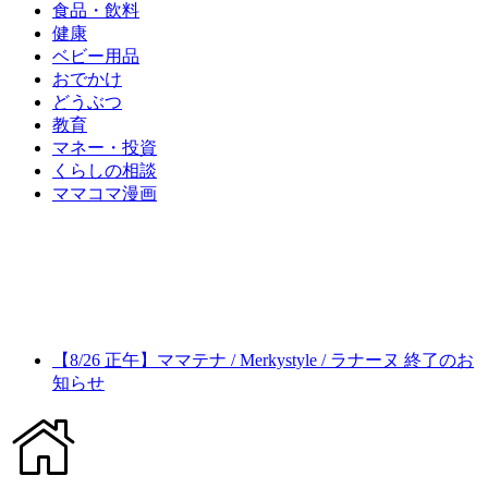
食品・飲料
健康
ベビー用品
おでかけ
どうぶつ
教育
マネー・投資
くらしの相談
ママコマ漫画
【8/26 正午】ママテナ / Merkystyle / ラナーヌ 終了のお
知らせ