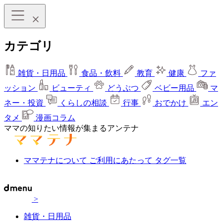
カテゴリ
雑貨・日用品
食品・飲料
教育
健康
ファ
ッション
ビューティ
どうぶつ
ベビー用品
マ
ネー・投資
くらしの相談
行事
おでかけ
エン
タメ
漫画コラム
ママの知りたい情報が集まるアンテナ
ママテナについて
ご利用にあたって
タグ一覧
>
雑貨・日用品