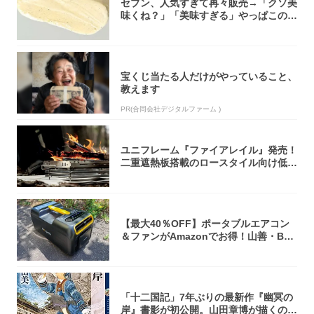
セブン、人気すぎて再々販売→「クソ美
味くね？」「美味すぎる」やっぱこのク
オリティ...
宝くじ当たる人だけがやっていること、
教えます
PR(合同会社デジタルファーム )
ユニフレーム『ファイアレイル』発売！
二重遮熱板搭載のロースタイル向け低型
焚き火台
【最大40％OFF】ポータブルエアコン
＆ファンがAmazonでお得！山善・Bo
u...
「十二国記」7年ぶりの最新作『幽冥の
岸』書影が初公開。山田章博が描くのは