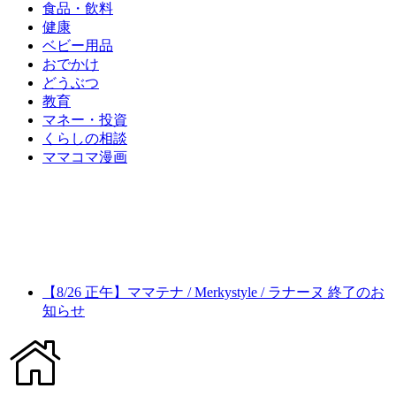
食品・飲料
健康
ベビー用品
おでかけ
どうぶつ
教育
マネー・投資
くらしの相談
ママコマ漫画
【8/26 正午】ママテナ / Merkystyle / ラナーヌ 終了のお
知らせ