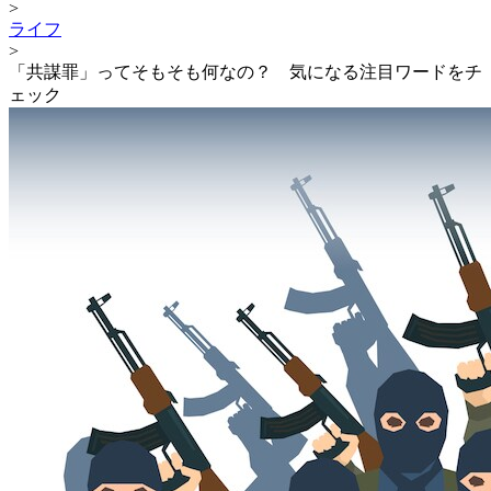
>
ライフ
>
「共謀罪」ってそもそも何なの？ 気になる注目ワードをチ
ェック