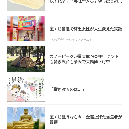
味くね？」「美味すぎる」やっぱこのク
オリティ...
宝くじ当選で貧乏女性が人生変えた実話
PR(合同会社デジタルファーム )
スノーピークが最大60％OFF！テント
も焚き火台も楽天で大幅値下げ中
「響き渡るのは…」
宝くじ狙うなら今！金運上げた当選者が
暴露