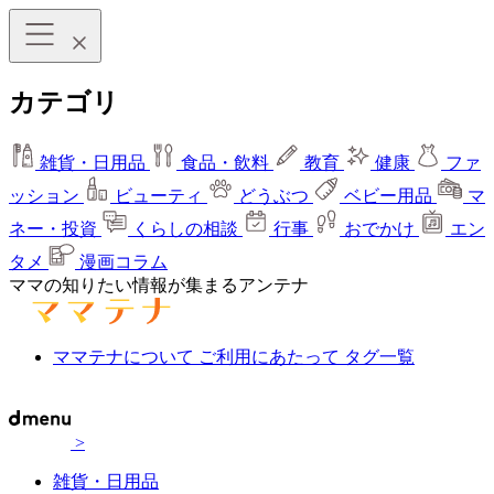
カテゴリ
雑貨・日用品
食品・飲料
教育
健康
ファ
ッション
ビューティ
どうぶつ
ベビー用品
マ
ネー・投資
くらしの相談
行事
おでかけ
エン
タメ
漫画コラム
ママの知りたい情報が集まるアンテナ
ママテナについて
ご利用にあたって
タグ一覧
>
雑貨・日用品