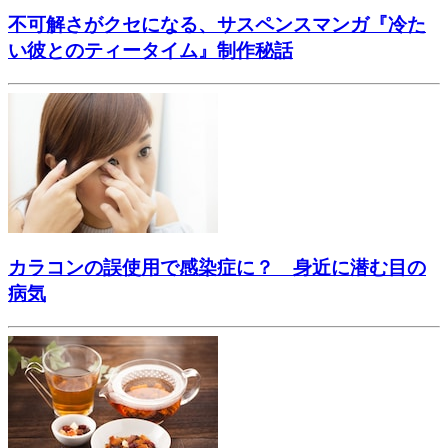
不可解さがクセになる、サスペンスマンガ『冷た
い彼とのティータイム』制作秘話
カラコンの誤使用で感染症に？ 身近に潜む目の
病気