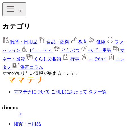
カテゴリ
雑貨・日用品
食品・飲料
教育
健康
ファ
ッション
ビューティ
どうぶつ
ベビー用品
マ
ネー・投資
くらしの相談
行事
おでかけ
エン
タメ
漫画コラム
ママの知りたい情報が集まるアンテナ
ママテナについて
ご利用にあたって
タグ一覧
>
雑貨・日用品