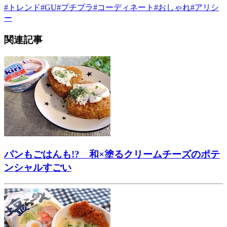
#
トレンド
#
GU
#
プチプラ
#
コーディネート
#
おしゃれ
#
アリシ
ー
関連記事
パンもごはんも!? 和×塗るクリームチーズのポテ
ンシャルすごい