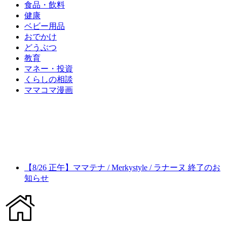
食品・飲料
健康
ベビー用品
おでかけ
どうぶつ
教育
マネー・投資
くらしの相談
ママコマ漫画
【8/26 正午】ママテナ / Merkystyle / ラナーヌ 終了のお
知らせ