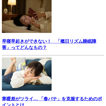
早寝早起きができない！ 「概日リズム睡眠障
害」ってどんなもの？
寒暖差がツライ… 「春バテ」を克服するためのポ
イントとは