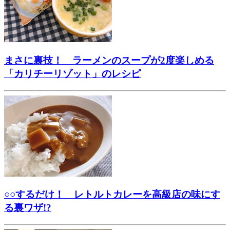
まさに裏技！ ラーメンのスープが2度楽しめる
「カリチーリゾット」のレシピ
○○するだけ！ レトルトカレーを高級店の味にす
る裏ワザ!?