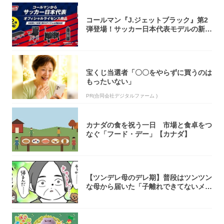
コールマン『J.ジェットブラック』第2
弾登場！サッカー日本代表モデルの新作
5アイ...
宝くじ当選者「〇〇をやらずに買うのは
もったいない」
PR(合同会社デジタルファーム )
カナダの食を祝う一日 市場と食卓をつ
なぐ「フード・デー」【カナダ】
【ツンデレ母のデレ期】普段はツンツン
な母から届いた「子離れできてないメー
ル」が愛...