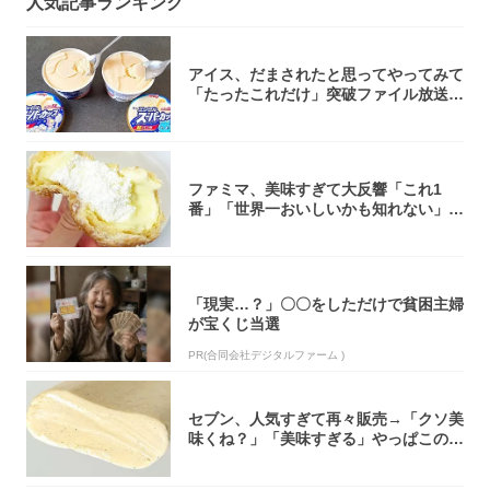
人気記事ランキング
アイス、だまされたと思ってやってみて
「たったこれだけ」突破ファイル放送で
大注目！...
ファミマ、美味すぎて大反響「これ1
番」「世界一おいしいかも知れない」
「飲めそう」
「現実…？」〇〇をしただけで貧困主婦
が宝くじ当選
PR(合同会社デジタルファーム )
セブン、人気すぎて再々販売→「クソ美
味くね？」「美味すぎる」やっぱこのク
オリティ...