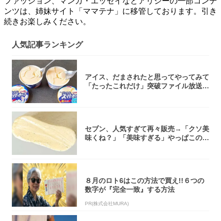
ファッション、マンガ・エッセイなどアリシーの一部コンテ
ンツは、姉妹サイト「ママテナ」に移管しております。引き
続きお楽しみください。
人気記事ランキング
アイス、だまされたと思ってやってみて
「たったこれだけ」突破ファイル放送で
大注目！...
セブン、人気すぎて再々販売→「クソ美
味くね？」「美味すぎる」やっぱこのク
オリティ...
８月のロト6はこの方法で買え!!６つの
数字が『完全一致』する方法
PR(株式会社MURA)