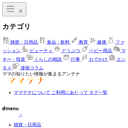
カテゴリ
雑貨・日用品
食品・飲料
教育
健康
ファ
ッション
ビューティ
どうぶつ
ベビー用品
マ
ネー・投資
くらしの相談
行事
おでかけ
エン
タメ
漫画コラム
ママの知りたい情報が集まるアンテナ
ママテナについて
ご利用にあたって
タグ一覧
>
雑貨・日用品