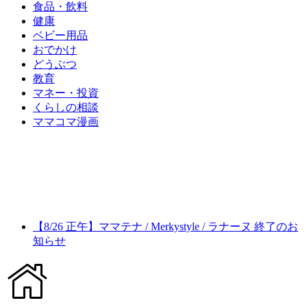
食品・飲料
健康
ベビー用品
おでかけ
どうぶつ
教育
マネー・投資
くらしの相談
ママコマ漫画
【8/26 正午】ママテナ / Merkystyle / ラナーヌ 終了のお
知らせ