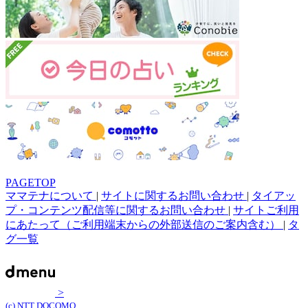
PAGETOP
ママテナについて
|
サイトに関するお問い合わせ
|
タイアッ
プ・コンテンツ配信等に関するお問い合わせ
|
サイトご利用
にあたって（ご利用端末からの外部送信のご案内含む）
|
タ
グ一覧
>
(c) NTT DOCOMO