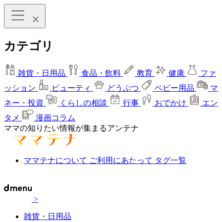
カテゴリ
雑貨・日用品
食品・飲料
教育
健康
ファ
ッション
ビューティ
どうぶつ
ベビー用品
マ
ネー・投資
くらしの相談
行事
おでかけ
エン
タメ
漫画コラム
ママの知りたい情報が集まるアンテナ
ママテナについて
ご利用にあたって
タグ一覧
>
雑貨・日用品