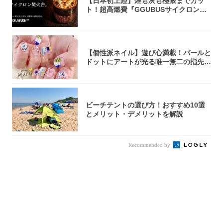
【日本初上陸】煙も灰も極限までカッ
ト！超高燃費『GGUBUSサイクロン焚
火台』が...
【個性派ネイル】遊び心満載！パールと
ドットにアートが光る唯一無二の指先が
完成！
ビーチテントの選び方！おすすめ10選
とメリット・デメリットを解説
Recommended by