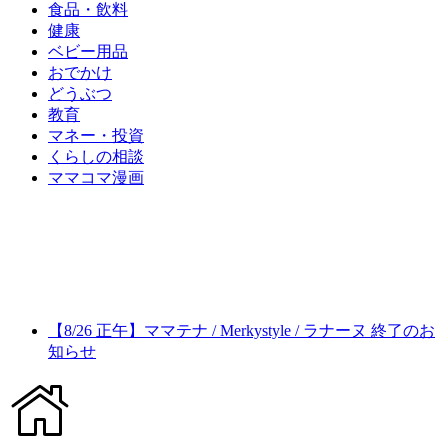
食品・飲料
健康
ベビー用品
おでかけ
どうぶつ
教育
マネー・投資
くらしの相談
ママコマ漫画
【8/26 正午】ママテナ / Merkystyle / ラナーヌ 終了のお
知らせ