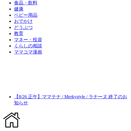
食品・飲料
健康
ベビー用品
おでかけ
どうぶつ
教育
マネー・投資
くらしの相談
ママコマ漫画
【8/26 正午】ママテナ / Merkystyle / ラナーヌ 終了のお
知らせ