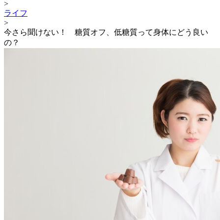
>
ライフ
>
今さら聞けない！ 糖質オフ、低糖質って身体にどう良い
の？