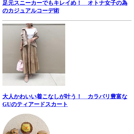
足元スニーカーでもキレイめ！ オトナ女子の為
のカジュアルコーデ術
大人かわいい着こなしが叶う！ カラバリ豊富な
GUのティアードスカート