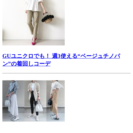
GUユニクロでも！ 週3使える“ベージュチノパ
ン”の着回しコーデ