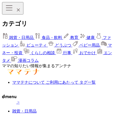
カテゴリ
雑貨・日用品
食品・飲料
教育
健康
ファ
ッション
ビューティ
どうぶつ
ベビー用品
マ
ネー・投資
くらしの相談
行事
おでかけ
エン
タメ
漫画コラム
ママの知りたい情報が集まるアンテナ
ママテナについて
ご利用にあたって
タグ一覧
>
雑貨・日用品