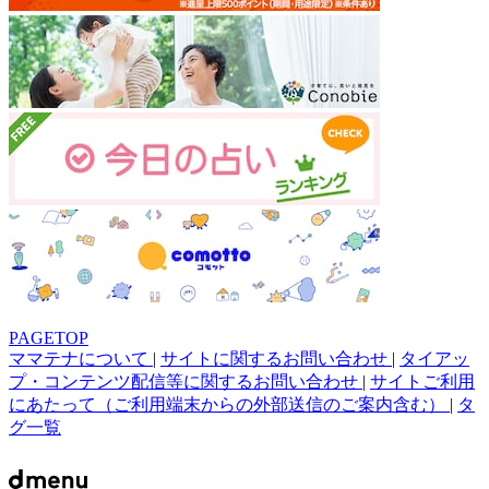
PAGETOP
ママテナについて
|
サイトに関するお問い合わせ
|
タイアッ
プ・コンテンツ配信等に関するお問い合わせ
|
サイトご利用
にあたって（ご利用端末からの外部送信のご案内含む）
|
タ
グ一覧