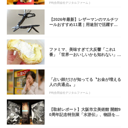
PR(合同会社デジタルファーム )
【2026年最新】レザーマンのマルチツ
ールおすすめ11選｜用途別で活躍する
モデル...
ファミマ、美味すぎて大反響「これ1
番」「世界一おいしいかも知れない」
「飲めそう」
「占い師だけが知ってる〝お金が増える
人の共通点〟」
PR(合同会社デジタルファーム )
【取材レポート】大阪市立美術館 開館9
0周年記念特別展「水滸伝」、物語を知
らない...