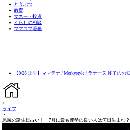
どうぶつ
教育
マネー・投資
くらしの相談
ママコマ漫画
【8/26 正午】ママテナ / Merkystyle / ラナーヌ 終了の
>
ライフ
>
悪魔の誕生日占い！ 7月に最も運勢の良い人は何日生まれ？