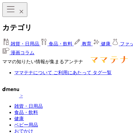
カテゴリ
雑貨・日用品
食品・飲料
教育
健康
ファ
漫画コラム
ママの知りたい情報が集まるアンテナ
ママテナについて
ご利用にあたって
タグ一覧
>
雑貨・日用品
食品・飲料
健康
ベビー用品
おでかけ