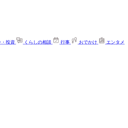
ー・投資
くらしの相談
行事
おでかけ
エンタメ