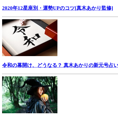
2020年12星座別・運勢UPのコツ[真木あかり監修]
令和の幕開け、どうなる？ 真木あかりの新元号占